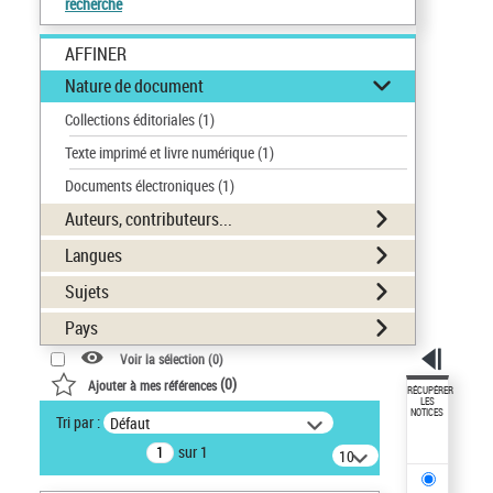
recherche
AFFINER
Nature de document
Collections éditoriales
(1)
Texte imprimé et livre numérique
(1)
Documents électroniques
(1)
Auteurs, contributeurs...
Langues
Sujets
Pays
Voir la sélection (
0
)
(
0
)
Ajouter à mes références
RÉCUPÉRER
LES
NOTICES
Tri par :
Défaut
sur 1
10
résultats/page