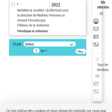
Ma
2022
1
sélection
Mobilités & sociétés / [collection] sous
(
0
)
la direction de Mathieu Flonneau et
Arnaud Passalacqua
Éditions de la Sorbonne
Périodiques et collections
Tri par :
Défaut
sur 1
10
résultats/page
Tous les
résultats
(
1
)
Ce site utilise des cookies et vous donne le contrôle sur ceux que