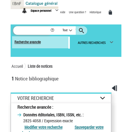
Panneau de gestion des cookies
Espace personnel
Aide
Une question ?
Historique
Tout
Recherche avancée
AUTRES RECHERCHES
Accueil
Liste de notices
1
Notice bibliographique
VOTRE RECHERCHE
Recherche avancée :
Données éditoriales, ISBN, ISSN, etc. :
2825-4058
/ Expression exacte
Modifier votre recherche
Sauvegarder votre