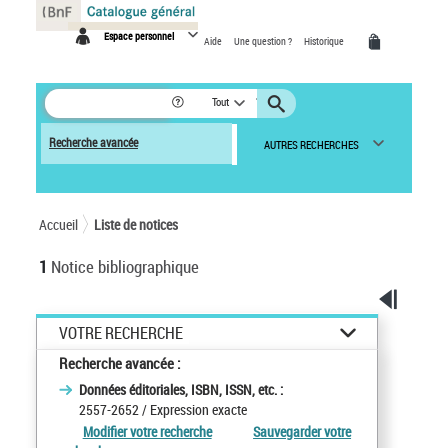
Panneau de gestion des cookies
Espace personnel
Aide
Une question ?
Historique
Tout
Recherche avancée
AUTRES RECHERCHES
Accueil
Liste de notices
1
Notice bibliographique
VOTRE RECHERCHE
Recherche avancée :
Données éditoriales, ISBN, ISSN, etc. :
2557-2652
/ Expression exacte
Modifier votre recherche
Sauvegarder votre