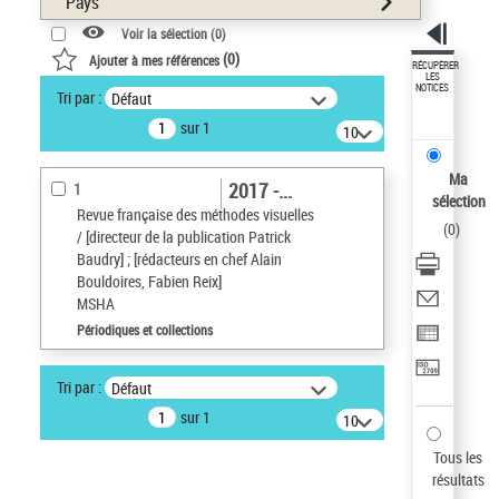
Pays
Voir la sélection (
0
)
(
0
)
Ajouter à mes références
RÉCUPÉRER
LES
NOTICES
Tri par :
Défaut
sur 1
10
résultats/page
Ma
2017 -...
1
sélection
Revue française des méthodes visuelles
(
0
)
/ [directeur de la publication Patrick
Baudry] ; [rédacteurs en chef Alain
Bouldoires, Fabien Reix]
MSHA
Périodiques et collections
Tri par :
Défaut
sur 1
10
résultats/page
Tous les
résultats