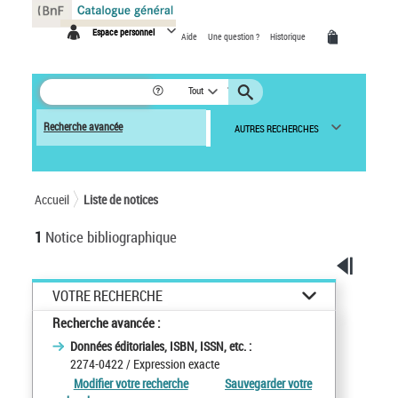
Panneau de gestion des cookies
Espace personnel
Aide
Une question ?
Historique
Tout
Recherche avancée
AUTRES RECHERCHES
Accueil
Liste de notices
1
Notice bibliographique
VOTRE RECHERCHE
Recherche avancée :
Données éditoriales, ISBN, ISSN, etc. :
2274-0422
/ Expression exacte
Modifier votre recherche
Sauvegarder votre