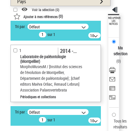
Pays
Voir la sélection (
0
)
(
0
)
Ajouter à mes références
RÉCUPÉRER
LES
NOTICES
Tri par :
Défaut
sur 1
10
résultats/page
Ma
2014 -...
1
sélection
Laboratoire de paléontologie
(
0
)
(Montpellier)
MorphoMuseuM / [Institut des sciences
de l'évolution de Montpellier,
Département de paléontologie] ; [chief
editors Maëva Orliac, Renaud Lebrun]
Association Palaeovertebrata
Périodiques et collections
Tri par :
Défaut
sur 1
10
Tous les
résultats/page
résultats