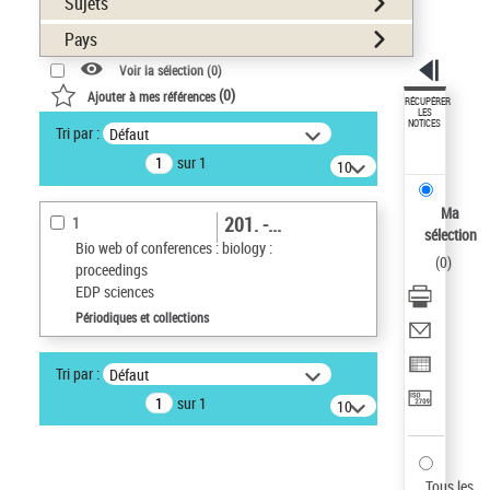
Sujets
Pays
Voir la sélection (
0
)
(
0
)
Ajouter à mes références
RÉCUPÉRER
LES
NOTICES
Tri par :
Défaut
sur 1
10
résultats/page
Ma
201. -...
1
sélection
Bio web of conferences : biology :
(
0
)
proceedings
EDP sciences
Périodiques et collections
Tri par :
Défaut
sur 1
10
résultats/page
Tous les