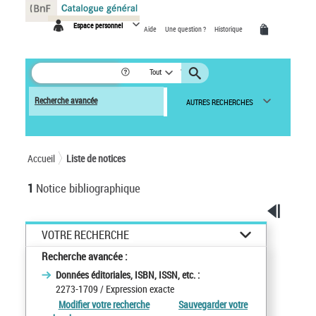
Panneau de gestion des cookies
Espace personnel
Aide
Une question ?
Historique
Tout
Recherche avancée
AUTRES RECHERCHES
Accueil
Liste de notices
1
Notice bibliographique
VOTRE RECHERCHE
Recherche avancée :
Données éditoriales, ISBN, ISSN, etc. :
2273-1709
/ Expression exacte
Modifier votre recherche
Sauvegarder votre