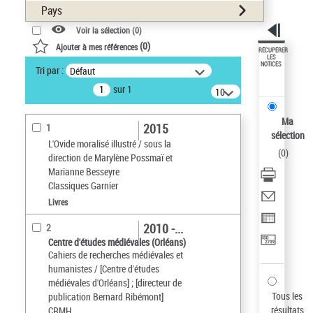
Pays
Voir la sélection (
0
)
(
0
)
Ajouter à mes références
RÉCUPÉRER
LES
NOTICES
Tri par :
Défaut
sur 1
10
résultats/page
Ma
2015
1
sélection
L'Ovide moralisé illustré / sous la
(
0
)
direction de Marylène Possmaï et
Marianne Besseyre
Classiques Garnier
Livres
2010 -...
2
Centre d'études médiévales (Orléans)
Cahiers de recherches médiévales et
humanistes / [Centre d'études
médiévales d'Orléans] ; [directeur de
Tous les
publication Bernard Ribémont]
résultats
CRMH