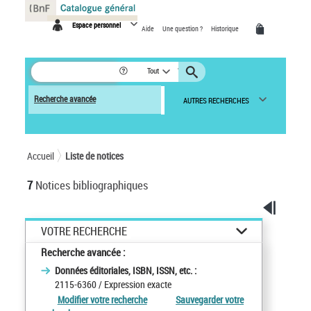
Panneau de gestion des cookies
Espace personnel
Aide
Une question ?
Historique
Tout
Recherche avancée
AUTRES RECHERCHES
Accueil
Liste de notices
7
Notices bibliographiques
VOTRE RECHERCHE
Recherche avancée :
Données éditoriales, ISBN, ISSN, etc. :
2115-6360
/ Expression exacte
Modifier votre recherche
Sauvegarder votre