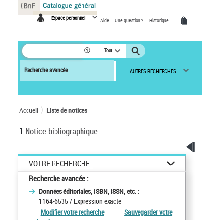
Panneau de gestion des cookies
Espace personnel
Aide
Une question ?
Historique
Tout
Recherche avancée
AUTRES RECHERCHES
Accueil
Liste de notices
1
Notice bibliographique
VOTRE RECHERCHE
Recherche avancée :
Données éditoriales, ISBN, ISSN, etc. :
1164-6535
/ Expression exacte
Modifier votre recherche
Sauvegarder votre