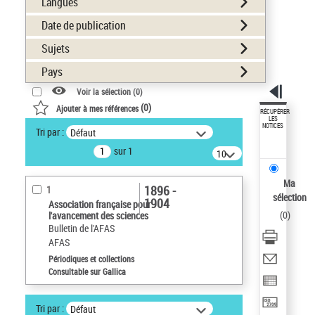
Langues
Date de publication
Sujets
Pays
Voir la sélection (
0
)
(
0
)
Ajouter à mes références
RÉCUPÉRER
LES
NOTICES
Tri par :
Défaut
sur 1
10
résultats/page
Ma
1896 -
1
sélection
1904
Association française pour
(
0
)
l'avancement des sciences
Bulletin de l'AFAS
AFAS
Périodiques et collections
Consultable sur Gallica
Tri par :
Défaut