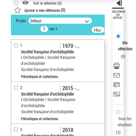
Voir la sélection (
0
)
(
0
)
Ajouter à mes références
RÉCUPÉRER
LES
NOTICES
Tri par :
Défaut
sur 1
10
résultats/page
Ma
1970 -...
1
sélection
Société française d'orchidophilie
(
0
)
L'Orchidophile / Société française
d'orchidophilie
Société française d'orchidophilie
Périodiques et collections
2015 -...
2
Société française d'orchidophilie
L'Orchidophile / Société française
d'orchidophilie
Société française d'orchidophilie
Tous les
Périodiques et collections
résultats
2010
3
(
3
)
Société française d'orchidophilie.