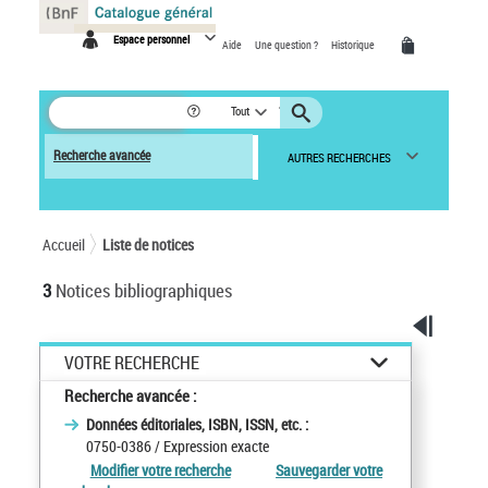
Panneau de gestion des cookies
Espace personnel
Aide
Une question ?
Historique
Tout
Recherche avancée
AUTRES RECHERCHES
Accueil
Liste de notices
3
Notices bibliographiques
VOTRE RECHERCHE
Recherche avancée :
Données éditoriales, ISBN, ISSN, etc. :
0750-0386
/ Expression exacte
Modifier votre recherche
Sauvegarder votre