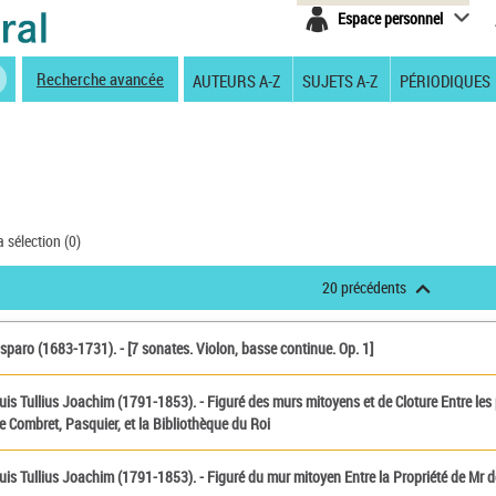
Espace personnel
Recherche avancée
AUTEURS A-Z
SUJETS A-Z
PÉRIODIQUES
a sélection (
0
)
20 précédents
sparo (1683-1731). - [7 sonates. Violon, basse continue. Op. 1]
uis Tullius Joachim (1791-1853). - Figuré des murs mitoyens et de Cloture Entre les
 Combret, Pasquier, et la Bibliothèque du Roi
uis Tullius Joachim (1791-1853). - Figuré du mur mitoyen Entre la Propriété de Mr de