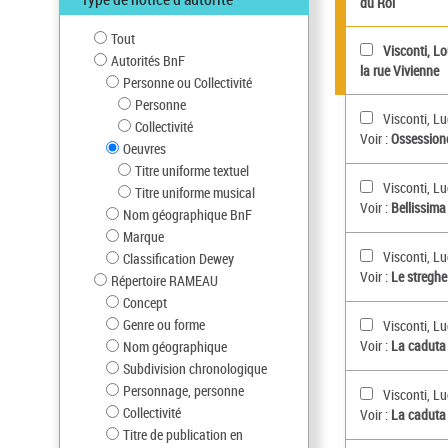
du Roi
Tout
Visconti, Lo
Autorités BnF
la rue Vivienne
Personne ou Collectivité
Personne
Visconti, L
Collectivité
Voir :
Ossessione
Oeuvres
Titre uniforme textuel
Visconti, L
Titre uniforme musical
Voir :
Bellissima 
Nom géographique BnF
Marque
Visconti, L
Classification Dewey
Voir :
Le streghe 
Répertoire RAMEAU
Concept
Genre ou forme
Visconti, L
Voir :
La caduta d
Nom géographique
Subdivision chronologique
Personnage, personne
Visconti, L
Collectivité
Voir :
La caduta d
Titre de publication en