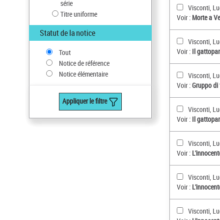
série
Visconti, L
Titre uniforme
Voir :
Morte a Ve
Statut de la notice
Visconti, L
Voir :
Il gattopar
Tout
Notice de référence
Notice élémentaire
Visconti, Lu
Voir :
Gruppo di f
Appliquer le filtre
Visconti, L
Voir :
Il gattopar
Visconti, L
Voir :
L'innocente
Visconti, L
Voir :
L'innocente
Visconti, Lu