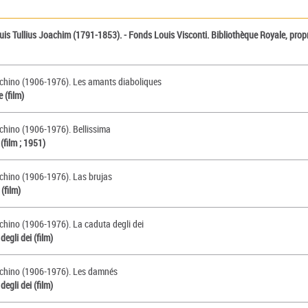
uis Tullius Joachim (1791-1853). - Fonds Louis Visconti. Bibliothèque Royale, propri
uchino (1906-1976). Les amants diaboliques
 (film)
uchino (1906-1976). Bellissima
(film ; 1951)
uchino (1906-1976). Las brujas
(film)
uchino (1906-1976). La caduta degli dei
egli dei (film)
uchino (1906-1976). Les damnés
egli dei (film)