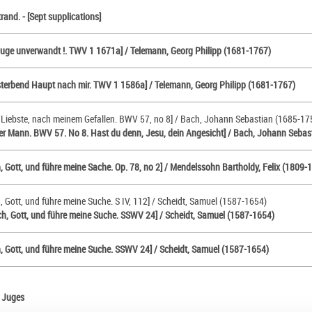
rand. - [Sept supplications]
Auge unverwandt !. TWV 1 1671a] / Telemann, Georg Philipp (1681-1767)
 sterbend Haupt nach mir. TWV 1 1586a] / Telemann, Georg Philipp (1681-1767)
h Liebste, nach meinem Gefallen. BWV 57, no 8] / Bach, Johann Sebastian (1685-17
 der Mann. BWV 57. No 8. Hast du denn, Jesu, dein Angesicht] / Bach, Johann Seba
h, Gott, und führe meine Sache. Op. 78, no 2] / Mendelssohn Bartholdy, Felix (1809-
, Gott, und führe meine Suche. S IV, 112] / Scheidt, Samuel (1587-1654)
ch, Gott, und führe meine Suche. SSWV 24] / Scheidt, Samuel (1587-1654)
h, Gott, und führe meine Suche. SSWV 24] / Scheidt, Samuel (1587-1654)
. Juges