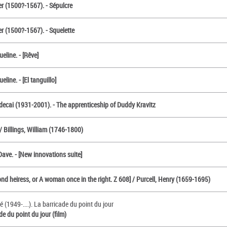
ier (1500?-1567). - Sépulcre
ier (1500?-1567). - Squelette
ueline. - [Rêve]
eline. - [El tanguillo]
rdecai (1931-2001). - The apprenticeship of Duddy Kravitz
/ Billings, William (1746-1800)
ave. - [New innovations suite]
nd heiress, or A woman once in the right. Z 608] / Purcell, Henry (1659-1695)
 (1949-....). La barricade du point du jour
de du point du jour (film)