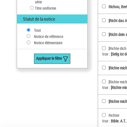
série
Richou, Bert
Titre uniforme
Statut de la notice
[Richt das 
Tout
[Richt dein
Notice de référence
Notice élémentaire
[Richte dic
Voir :
[Selig ist
Appliquer le filtre
[Richte mic
[Richte mich
Voir :
[Richte mi
[Richte mic
Richter
Voir :
Bible. A.T.