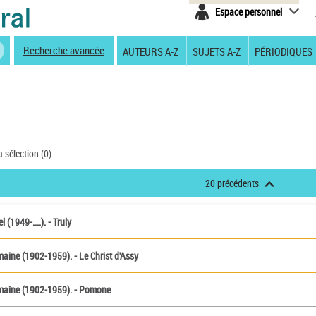
Espace personnel
Recherche avancée
AUTEURS A-Z
SUJETS A-Z
PÉRIODIQUES
a sélection (
0
)
20 précédents
l (1949-....). - Truly
maine (1902-1959). - Le Christ d'Assy
rmaine (1902-1959). - Pomone