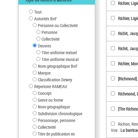
Richier, Lig
Tout
Richier, Lig
Autorités BnF
Personne ou Collectivité
Personne
Richit, Jacq
Collectivité
Oeuvres
Richit, Jacqu
Titre uniforme textuel
Titre uniforme musical
Richler, Mo
Nom géographique BnF
Marque
[Richmond] 
Classification Dewey
Répertoire RAMEAU
Concept
Richmond, D
Genre ou forme
Nom géographique
[The Richmo
Subdivision chronologique
Personnage, personne
Richon, René
Collectivité
Voir :
La barrica
Titre de publication en