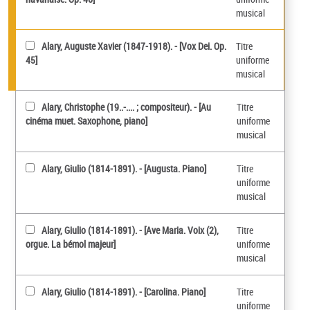
musical
Alary, Auguste Xavier (1847-1918). - [Vox Dei. Op.
Titre
45]
uniforme
musical
Alary, Christophe (19..-.... ; compositeur). - [Au
Titre
cinéma muet. Saxophone, piano]
uniforme
musical
Alary, Giulio (1814-1891). - [Augusta. Piano]
Titre
uniforme
musical
Alary, Giulio (1814-1891). - [Ave Maria. Voix (2),
Titre
orgue. La bémol majeur]
uniforme
musical
Alary, Giulio (1814-1891). - [Carolina. Piano]
Titre
uniforme