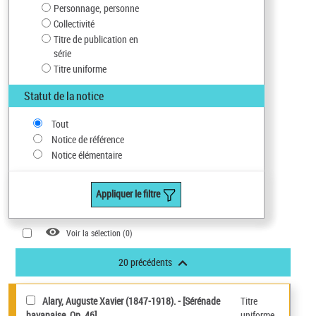
Personnage, personne
Collectivité
Titre de publication en
série
Titre uniforme
Statut de la notice
Tout
Notice de référence
Notice élémentaire
Appliquer le filtre
Voir la sélection (
0
)
20 précédents
Alary, Auguste Xavier (1847-1918). - [Sérénade
Titre
havanaise. Op. 46]
uniforme