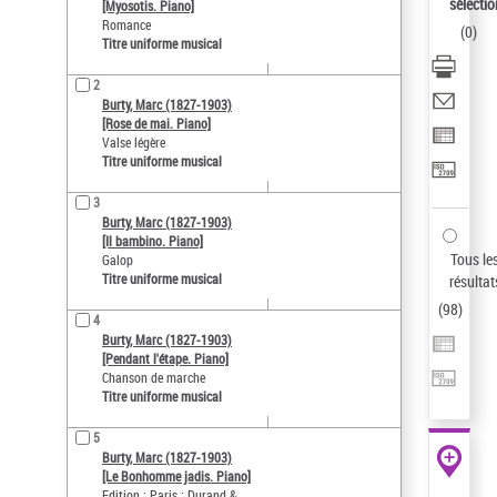
AFFINER
sélectio
[Myosotis. Piano]
Romance
(
0
)
Type de notice d'autorité
Titre uniforme musical
Œuvre
(98)
2
Titre uniforme musical
(98)
Burty, Marc (1827-1903)
[Rose de mai. Piano]
Statut de la notice d’autorité
Valse légère
Titre uniforme musical
Langues
3
Pays
Burty, Marc (1827-1903)
[Il bambino. Piano]
Siècle (naissance, création)
Tous le
Galop
Titre uniforme musical
résultat
Genre musical
(
98
)
Auteur d’œuvre
4
Burty, Marc (1827-1903)
[Pendant l'étape. Piano]
Chanson de marche
Titre uniforme musical
5
Burty, Marc (1827-1903)
[Le Bonhomme jadis. Piano]
Edition : Paris : Durand &