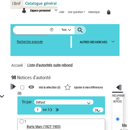
Panneau de gestion des cookies
Espace personnel
Aide
Une question ?
Historique
Tout
Recherche avancée
AUTRES RECHERCHES
Accueil
Liste d'autorités suite rebond
98
Notices d'autorité
Voir la sélection (
0
)
Ajouter à mes références
(
0
)
VOTRE RECHERCHE
RÉCUPÉRER
LES
Tri par :
Défaut
NOTICES
Œuvres liées à l'auteur :
sur 5
20
Burty, Marc (1827-1903)
résultats/page
Sauvegarder votre recherche
1
Ma
Burty, Marc (1827-1903)