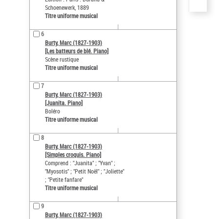
Schoenewerk, 1889
Titre uniforme musical
6
Burty, Marc (1827-1903)
[Les batteurs de blé. Piano]
Scène rustique
Titre uniforme musical
7
Burty, Marc (1827-1903)
[Juanita. Piano]
Boléro
Titre uniforme musical
8
Burty, Marc (1827-1903)
[Simples croquis. Piano]
Comprend : "Juanita" ; "Yvan" ;
"Myosotis" ; "Petit Noël" ; "Joliette"
; "Petite fanfare"
Titre uniforme musical
9
Burty, Marc (1827-1903)