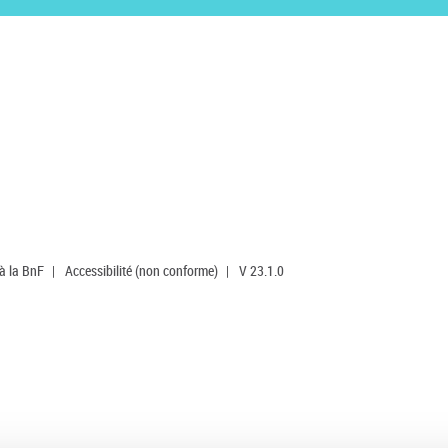
 à la BnF
|
Accessibilité (non conforme)
|
V 23.1.0