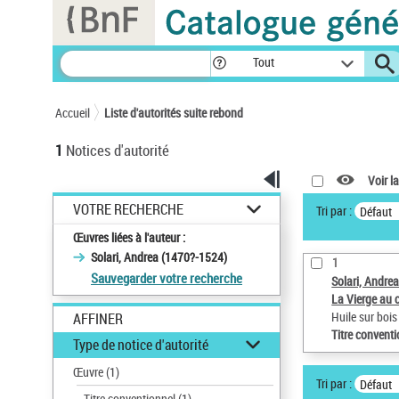
Panneau de gestion des cookies
Tout
Accueil
Liste d'autorités suite rebond
1
Notices d'autorité
Voir la
VOTRE RECHERCHE
Tri par :
Défaut
Œuvres liées à l'auteur :
Solari, Andrea (1470?-1524)
1
Sauvegarder votre recherche
Solari, Andre
La Vierge au 
Huile sur bois
AFFINER
Titre convent
Type de notice d'autorité
Œuvre
(1)
Tri par :
Défaut
Titre conventionnel
(1)