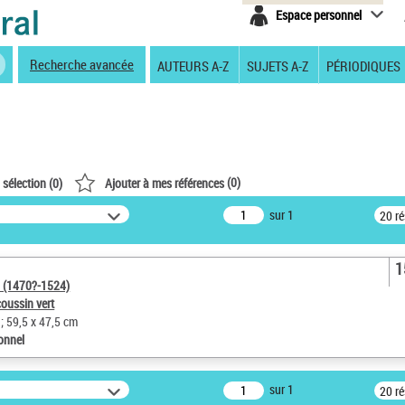
Espace personnel
Recherche avancée
AUTEURS A-Z
SUJETS A-Z
PÉRIODIQUES
(
0
)
 sélection (
0
)
Ajouter à mes références
sur 1
20 r
1
a (1470?-1524)
coussin vert
 ; 59,5 x 47,5 cm
ionnel
sur 1
20 r