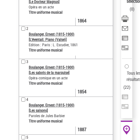
AFFINER
sélectio
[Le Docteur Magnus]
Opéra en un acte
(
0
)
Type de notice d'autorité
Titre uniforme musical
Œuvre
(22)
1864
2
Titre uniforme musical
(22)
Boulanger, Ernest (1815-1900)
Statut de la notice d’autorité
[L'éventail. Piano (Valse)]
Edition : Paris : L. Escudier, 1861
Langues
Titre uniforme musical
Pays
3
Boulanger, Ernest (1815-1900)
Siècle (naissance, création)
Tous le
[Les sabots de la marquise]
Opéra-comique en un acte
résultat
Genre musical
Titre uniforme musical
(
22
)
Auteur d’œuvre
1854
4
Boulanger, Ernest (1815-1900)
[Les saisons]
Paroles de Jules Barbier
Titre uniforme musical
1887
5