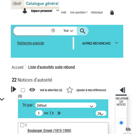
Panneau de gestion des cookies
Espace personnel
Aide
Une question ?
Historique
Tout
Recherche avancée
AUTRES RECHERCHES
Accueil
Liste d'autorités suite rebond
22
Notices d'autorité
Voir la sélection (
0
)
Ajouter à mes références
(
0
)
VOTRE RECHERCHE
RÉCUPÉRER
LES
Tri par :
Défaut
NOTICES
Œuvres liées à l'auteur :
sur 2
20
Boulanger, Ernest (1815-1900)
résultats/page
Sauvegarder votre recherche
1
Ma
Boulanger, Ernest (1815-1900)