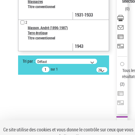
AFFINER
sélectio
Massacres
Titre conventionnel
(
0
)
Type de notice d'autorité
1931-1933
Œuvre
(2)
2
Masson, André (1896-1987)
Titre conventionnel
(2)
Terre érotique
Statut de la notice d’autorité
Titre conventionnel
1943
Nature de l’œuvre
Pays
Tri par :
Défaut
Siècle (naissance, création)
sur 1
20
Tous le
résultats/page
résultat
Domaine
(
2
)
Auteur d’œuvre
Ce site utilise des cookies et vous donne le contrôle sur ceux que vous