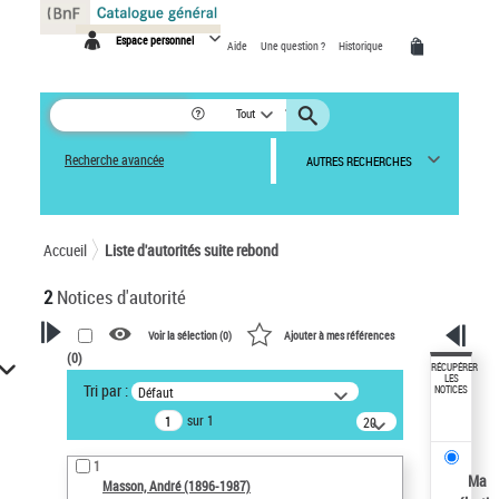
Panneau de gestion des cookies
Espace personnel
Aide
Une question ?
Historique
Tout
Recherche avancée
AUTRES RECHERCHES
Accueil
Liste d'autorités suite rebond
2
Notices d'autorité
Voir la sélection (
0
)
Ajouter à mes références
(
0
)
VOTRE RECHERCHE
RÉCUPÉRER
LES
Tri par :
Défaut
NOTICES
Œuvres liées à l'auteur :
sur 1
20
Masson, André (1896-1987)
résultats/page
Sauvegarder votre recherche
1
Ma
Masson, André (1896-1987)