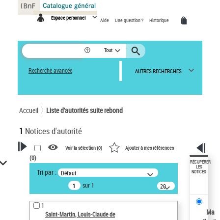
Panneau de gestion des cookies
Espace personnel
Aide
Une question ?
Historique
Tout
Recherche avancée
AUTRES RECHERCHES
Accueil
Liste d'autorités suite rebond
1
Notices d'autorité
Voir la sélection (
0
)
Ajouter à mes références
(
0
)
VOTRE RECHERCHE
RÉCUPÉRER
LES
Tri par :
Défaut
NOTICES
Œuvres liées à l'auteur :
sur 1
20
Willermoz, Jean-Baptiste (1730-
résultats/page
1824)
1
Sauvegarder votre recherche
Ma
Saint-Martin, Louis-Claude de