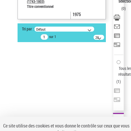
sélectio
(1743-1803)
AFFINER
Titre conventionnel
(
0
)
1975
Type de notice d'autorité
Œuvre
(1)
Tri par :
Défaut
Titre conventionnel
(1)
sur 1
20
Statut de la notice d’autorité
résultats/page
Nature de l’œuvre
Langues
Tous le
Pays
résultat
Siècle (naissance, création)
(
1
)
Domaine
Auteur d’œuvre
Ce site utilise des cookies et vous donne le contrôle sur ceux que vous