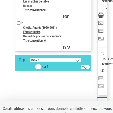
AFFINER
sélectio
Les marches de sable
Roman
(
0
)
Type de notice d'autorité
Titre conventionnel
Œuvre
(2)
1981
2
Titre conventionnel
(2)
Chedid, Andrée (1920-2011)
Statut de la notice d’autorité
Fêtes et lubies
Recueil de poésies pour enfants
Nature de l’œuvre
Titre conventionnel
1973
Langues
Pays
Tous le
Tri par :
Défaut
résultat
Siècle (naissance, création)
sur 1
20
(
2
)
résultats/page
Domaine
Auteur d’œuvre
Ce site utilise des cookies et vous donne le contrôle sur ceux que vous