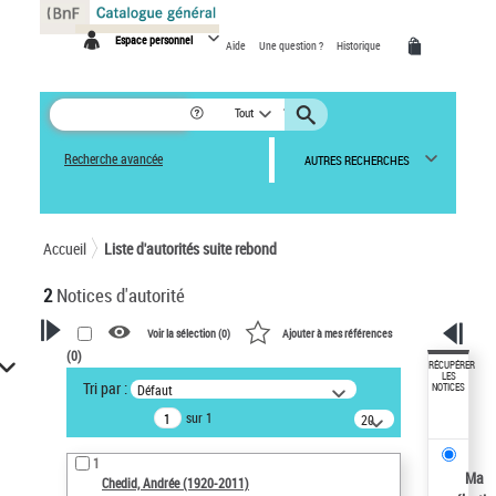
Panneau de gestion des cookies
Espace personnel
Aide
Une question ?
Historique
Tout
Recherche avancée
AUTRES RECHERCHES
Accueil
Liste d'autorités suite rebond
2
Notices d'autorité
Voir la sélection (
0
)
Ajouter à mes références
(
0
)
VOTRE RECHERCHE
RÉCUPÉRER
LES
Tri par :
Défaut
NOTICES
Œuvres liées à l'auteur :
sur 1
20
Chedid, Andrée (1920-2011)
résultats/page
Sauvegarder votre recherche
1
Ma
Chedid, Andrée (1920-2011)