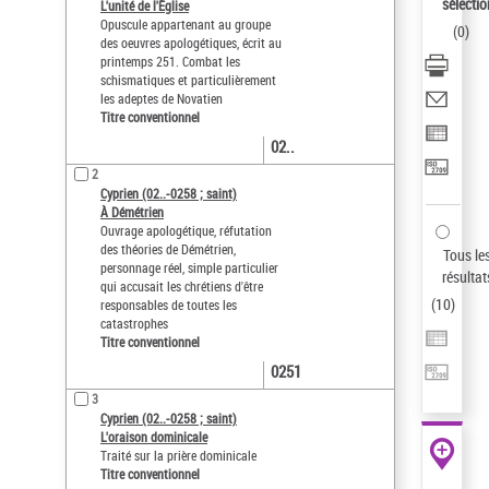
AFFINER
sélectio
L'unité de l'Église
Opuscule appartenant au groupe
(
0
)
Type de notice d'autorité
des oeuvres apologétiques, écrit au
printemps 251. Combat les
Œuvre
(10)
schismatiques et particulièrement
les adeptes de Novatien
Titre conventionnel
(10)
Titre conventionnel
Statut de la notice d’autorité
02..
Nature de l’œuvre
2
Cyprien (02..-0258 ; saint)
Langues
À Démétrien
Ouvrage apologétique, réfutation
Pays
des théories de Démétrien,
Tous le
personnage réel, simple particulier
résultat
Siècle (naissance, création)
qui accusait les chrétiens d'être
(
10
)
responsables de toutes les
Domaine
catastrophes
Titre conventionnel
Auteur d’œuvre
0251
3
Cyprien (02..-0258 ; saint)
L'oraison dominicale
Traité sur la prière dominicale
Titre conventionnel