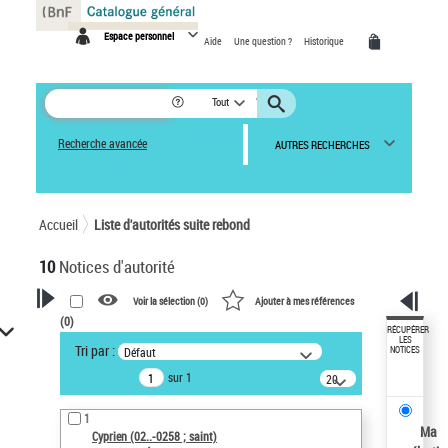
Panneau de gestion des cookies
Espace personnel
Aide
Une question ?
Historique
Tout
Recherche avancée
AUTRES RECHERCHES
Accueil
Liste d'autorités suite rebond
10
Notices d'autorité
Voir la sélection (
0
)
Ajouter à mes références
(
0
)
VOTRE RECHERCHE
RÉCUPÉRER
LES
Tri par :
Défaut
NOTICES
Œuvres liées à l'auteur :
sur 1
20
Cyprien (02..-0258 ; saint)
résultats/page
Sauvegarder votre recherche
1
Ma
Cyprien (02..-0258 ; saint)