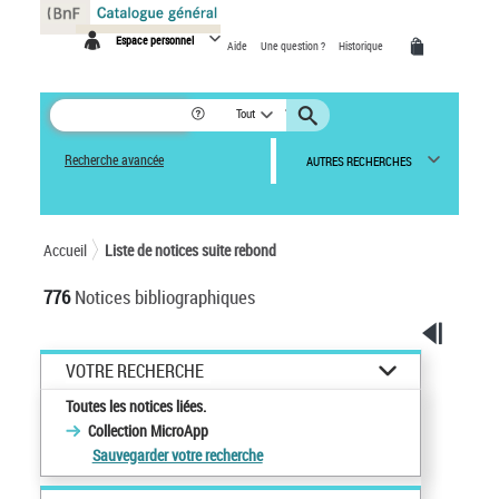
Panneau de gestion des cookies
Espace personnel
Aide
Une question ?
Historique
Tout
Recherche avancée
AUTRES RECHERCHES
Accueil
Liste de notices suite rebond
776
Notices bibliographiques
VOTRE RECHERCHE
Toutes les notices liées.
Collection MicroApp
Sauvegarder votre recherche