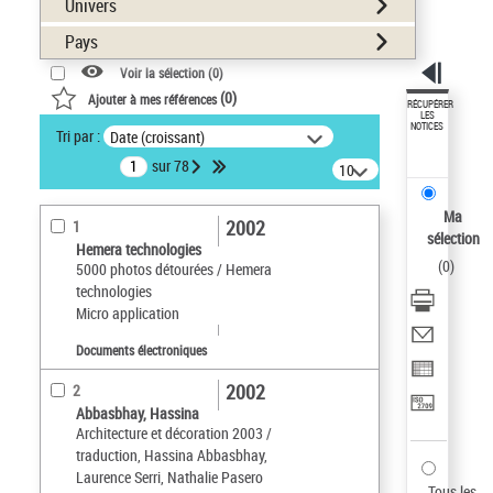
Univers
Pays
Voir la sélection (
0
)
(
0
)
Ajouter à mes références
RÉCUPÉRER
LES
NOTICES
Tri par :
Date (croissant)
sur 78
10
résultats/page
Ma
2002
1
sélection
Hemera technologies
(
0
)
5000 photos détourées / Hemera
technologies
Micro application
Documents électroniques
2002
2
Abbasbhay, Hassina
Architecture et décoration 2003 /
traduction, Hassina Abbasbhay,
Laurence Serri, Nathalie Pasero
Tous les