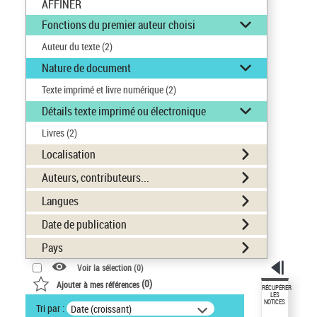
AFFINER
Fonctions du premier auteur choisi
Auteur du texte
(2)
Nature de document
Texte imprimé et livre numérique
(2)
Détails texte imprimé ou électronique
Livres
(2)
Localisation
Auteurs, contributeurs...
Langues
Date de publication
Pays
Voir la sélection (
0
)
(
0
)
Ajouter à mes références
RÉCUPÉRER
LES
NOTICES
Tri par :
Date (croissant)