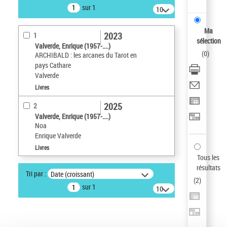
sur 1
10
résultats/page
Ma
2023
1
sélection
Valverde, Enrique (1957-....)
(
0
)
ARCHIBALD : les arcanes du Tarot en
pays Cathare
Valverde
Livres
2025
2
Valverde, Enrique (1957-....)
Noa
Enrique Valverde
Livres
Tous les
résultats
Tri par :
Date (croissant)
(
2
)
sur 1
10
résultats/page