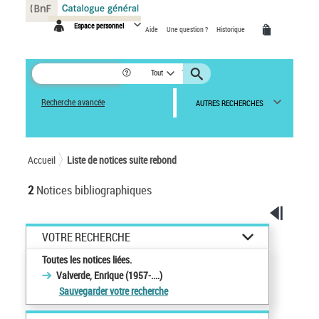
Panneau de gestion des cookies
Espace personnel
Aide
Une question ?
Historique
Tout
Recherche avancée
AUTRES RECHERCHES
Accueil
Liste de notices suite rebond
2
Notices bibliographiques
VOTRE RECHERCHE
Toutes les notices liées.
Valverde, Enrique (1957-....)
Sauvegarder votre recherche