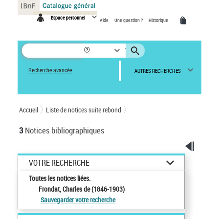
Panneau de gestion des cookies
Espace personnel
Aide
Une question ?
Historique
Recherche avancée
AUTRES RECHERCHES
Accueil
Liste de notices suite rebond
3
Notices bibliographiques
VOTRE RECHERCHE
Toutes les notices liées.
Frondat, Charles de (1846-1903)
Sauvegarder votre recherche