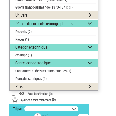
Guerre franco-allemande (1870-1871)
(1)
Univers
Détails documents iconographiques
Recueils
(2)
Pièces
(1)
Catégorie technique
estampe
(1)
Genre iconographique
Caricatures et dessins humoristiques
(1)
Portraits satiriques
(1)
Pays
Voir la sélection (
0
)
(
0
)
Ajouter à mes références
Tri par :
sur 1