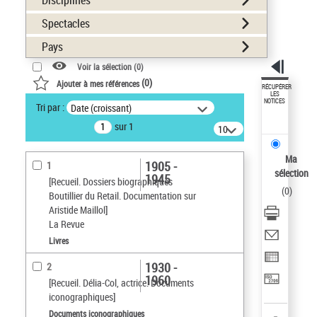
Disciplines
Spectacles
Pays
Voir la sélection (
0
)
(
0
)
Ajouter à mes références
RÉCUPÉRER
LES
NOTICES
Tri par :
Date (croissant)
sur 1
10
résultats/page
Ma
1905 -
1
sélection
1945
[Recueil. Dossiers biographiques
(
0
)
Boutillier du Retail. Documentation sur
Aristide Maillol]
La Revue
Livres
1930 -
2
1960
[Recueil. Délia-Col, actrice. Documents
iconographiques]
Documents iconographiques