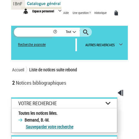
Panneau de gestion des cookies
Espace personnel
Aide
Une question ?
Historique
Tout
Recherche avancée
AUTRES RECHERCHES
Accueil
Liste de notices suite rebond
2
Notices bibliographiques
VOTRE RECHERCHE
Toutes les notices liées.
Bernand, B.-M.
Sauvegarder votre recherche