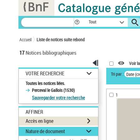
Panneau de gestion des cookies
Tout
Accueil
Liste de notices suite rebond
17
Notices bibliographiques
Voir la
VOTRE RECHERCHE
Tri par :
Date (cr
Toutes les notices liées.
Perceval le Gallois (1530)
1
Sauvegarder votre recherche
AFFINER
Accès en ligne
Nature de document