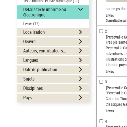
Texte imprimé et livre numérique
(17)
au temps du n
Détails texte imprimé ou
électronique
Livres
Consultable sur
Livres
(17)
2
Localisation
[Perceval le G
Oeuvre
Très plaisante
Perceval le Ga
Auteurs, contributeurs...
adventures de
illustrations 
Langues
Librairie payo
Date de publication
Livres
Sujets
3
Disciplines
[Perceval le G
"Perceval le G
Pays
Colombo Timel
Classiques Ga
Livres
4