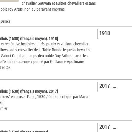
chevallier Gauvain et aultres chevalliers estans
oble roy Artus, non au paravant imprime
 Gallica
1918
allois (1530) (français moyen). 1918]
 et récréative hystoire du très preulx et vaillant chevallier
lloys, jadis chevallier de la Table Ronde lequel acheva les
 Sainct Graal, au temps deu noble Roy Arthus : avec les
de l'édition ancienne / publié par Guillaume Apollinaire
t et Cie
2017 -...
allois (1530) (français moyen). 2017]
alloys" en prose : Paris, 1530 / édition critique par Maria
li
rnier
2017 -...