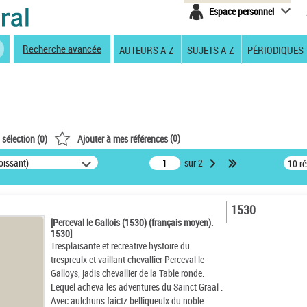
Espace personnel
Recherche avancée
AUTEURS A-Z
SUJETS A-Z
PÉRIODIQUES
(
0
)
 sélection (
0
)
Ajouter à mes références
oissant)
sur 2
10 r
1530
[Perceval le Gallois (1530) (français moyen).
1530]
Tresplaisante et recreative hystoire du
trespreulx et vaillant chevallier Perceval le
Galloys, jadis chevallier de la Table ronde.
Lequel acheva les adventures du Sainct Graal .
Avec aulchuns faictz belliqueulx du noble