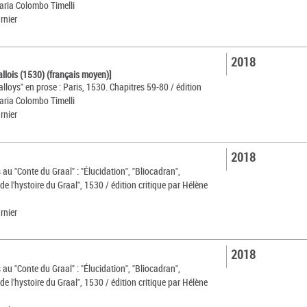
Maria Colombo Timelli
rnier
2018
allois (1530) (français moyen)]
alloys" en prose : Paris, 1530. Chapitres 59-80 / édition
Maria Colombo Timelli
rnier
2018
au "Conte du Graal" : "Élucidation", "Bliocadran",
 de l'hystoire du Graal", 1530 / édition critique par Hélène
rnier
2018
au "Conte du Graal" : "Élucidation", "Bliocadran",
 de l'hystoire du Graal", 1530 / édition critique par Hélène