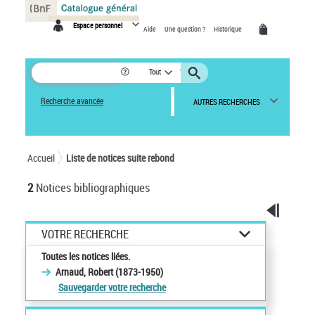
Panneau de gestion des cookies
Espace personnel
Aide
Une question ?
Historique
Tout
Recherche avancée
AUTRES RECHERCHES
Accueil
Liste de notices suite rebond
2
Notices bibliographiques
VOTRE RECHERCHE
Toutes les notices liées.
Arnaud, Robert (1873-1950)
Sauvegarder votre recherche