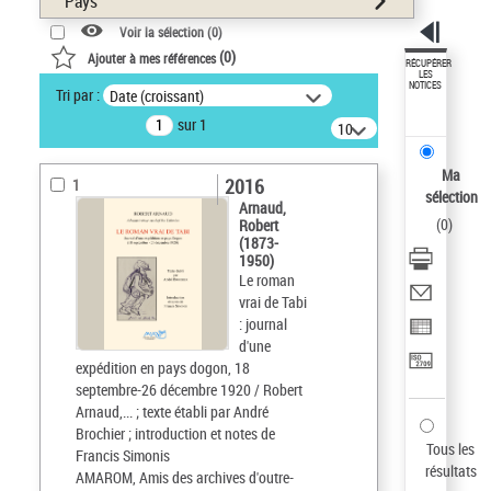
Pays
Voir la sélection (
0
)
(
0
)
Ajouter à mes références
RÉCUPÉRER
LES
NOTICES
Tri par :
Date (croissant)
sur 1
10
résultats/page
Ma
2016
1
sélection
Arnaud,
(
0
)
Robert
(1873-
1950)
Le roman
vrai de Tabi
: journal
d'une
expédition en pays dogon, 18
septembre-26 décembre 1920 / Robert
Arnaud,... ; texte établi par André
Brochier ; introduction et notes de
Tous les
Francis Simonis
résultats
AMAROM, Amis des archives d'outre-