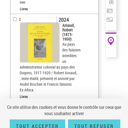
(
2
)
mer
Livres
2024
2
Arnaud,
Robert
(1873-
1950)
Au pays
des falaises
interdites :
un
administrateur colonial au pays des
Dogons, 1917-1920 / Robert Arnaud,...
; texte établi, présenté et annoté par
André Brochier et Francis Simonis
Ex Africa
Livres
Ce site utilise des cookies et vous donne le contrôle sur ceux que
Tri par :
Date (croissant)
vous souhaitez activer
sur 1
10
résultats/page
TOUT ACCEPTER
TOUT REFUSER