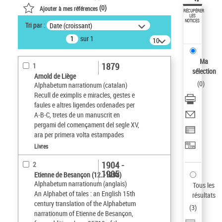
(
0
)
Ajouter à mes références
RÉCUPÉRER
LES
NOTICES
Tri par :
Date (croissant)
sur 1
10
résultats/page
Ma
1879
1
sélection
Arnold de Liège
(
0
)
Alphabetum narrationum (catalan)
Recull de eximplis e miracles, gestes e
faules e altres ligendes ordenades per
A-B-C, tretes de un manuscrit en
pergami del començament del segle XV,
ara per primera volta estampades
Livres
1904 -
2
1905
Etienne de Besançon (12..-1294)
Alphabetum narrationum (anglais)
Tous les
An Alphabet of tales : an English 15th
résultats
century translation of the Alphabetum
(
3
)
narrationum of Etienne de Besançon,