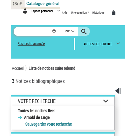
Panneau de gestion des cookies
Espace personnel
Aide
Une question ?
Historique
Tout
Recherche avancée
AUTRES RECHERCHES
Accueil
Liste de notices suite rebond
3
Notices bibliographiques
VOTRE RECHERCHE
Toutes les notices liées.
Arnold de Liège
Sauvegarder votre recherche