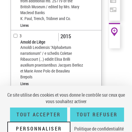
from additional ms. 25719 of the
British Museum / edited by Mrs. Mary
Macleod Banks
K. Paul, Trench, Trübner and Co.
Livres
2015
3
Arnold de Liège
Arnoldi Leodiensis "Alphabetum
narrationum" / e schedis Coletae
Ribaucourt (...) edidit Elisa Brilli
auxilium praestantibus Jacques Berlioz
et Marie Anne Polo de Beaulieu
Brepols
Livres
Ce site utilise des cookies et vous donne le contrôle sur ceux que
Tri par :
Date (croissant)
vous souhaitez activer
sur 1
10
résultats/page
TOUT ACCEPTER
TOUT REFUSER
PERSONNALISER
Politique de confidentialité
Conditions générales d'utilisation
|
A propos
|
Plan du site
|
Écrire à la