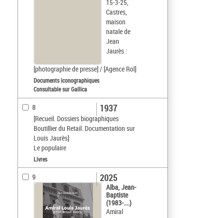
15-3-25,
Castres,
maison
natale de
Jean
Jaurès :
[photographie de presse] / [Agence Rol]
Documents iconographiques
Consultable sur Gallica
1937
8
[Recueil. Dossiers biographiques
Boutillier du Retail. Documentation sur
Louis Jaurès]
Le populaire
Livres
2025
9
Alba, Jean-
Baptiste
(1983-....)
Amiral