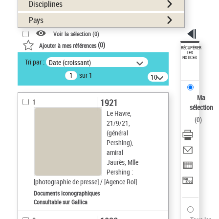
Disciplines
Pays
Voir la sélection (
0
)
(
0
)
Ajouter à mes références
RÉCUPÉRER
LES
NOTICES
Tri par :
Date (croissant)
sur 1
10
résultats/page
Ma
1921
1
sélection
Le Havre,
(
0
)
21/9/21,
(général
Pershing),
amiral
Jaurès, Mlle
Pershing :
[photographie de presse] / [Agence Rol]
Documents iconographiques
Consultable sur Gallica