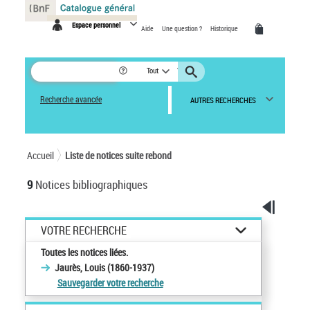
Panneau de gestion des cookies
Espace personnel
Aide
Une question ?
Historique
Tout
Recherche avancée
AUTRES RECHERCHES
Accueil
Liste de notices suite rebond
9
Notices bibliographiques
VOTRE RECHERCHE
Toutes les notices liées.
Jaurès, Louis (1860-1937)
Sauvegarder votre recherche