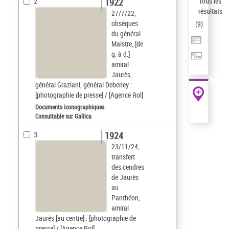
1922
Tous les
2
résultats
27/7/22,
obsèques
(
9
)
du général
Maistre, [de
g. à d.]
amiral
Jaurès,
général Graziani, général Debeney :
[photographie de presse] / [Agence Rol]
Documents iconographiques
Consultable sur Gallica
1924
3
23/11/24,
transfert
des cendres
de Jaurès
au
Panthéon,
amiral
Jaurès [au centre] : [photographie de
presse] / [Agence Rol]