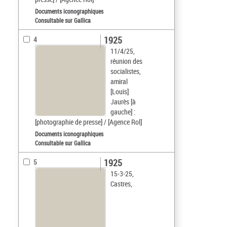
Documents iconographiques
Consultable sur Gallica
1925
4
11/4/25,
réunion des
socialistes,
amiral
[Louis]
Jaurès [à
gauche] :
[photographie de presse] / [Agence Rol]
Documents iconographiques
Consultable sur Gallica
1925
5
15-3-25,
Castres,