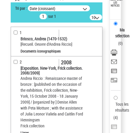
LES
NOTICES
Tri par :
Date (croissant)
sur 1
10
résultats/page
Ma
1
sélection
Briosco, Andrea (1470-1532)
(
0
)
[Recueil. Oeuvre d'Andrea Riccio]
Documents iconographiques
2008
2
[Exposition. New-York, Frick collection.
2008/2009]
Andrea Riccio : Renaissance master of
bronze : [published on the occasion of
the exhibition, Frick collection, New-
York, 15 October 2008 - 18 January
2009] / [organized by ] Denise Allen
Tous les
with Peta Motture ; with the assistance
résultats
of Julia Leonor Valiela and Caitlin Ford
(
4
)
Henningsen
Frick collection
Livres