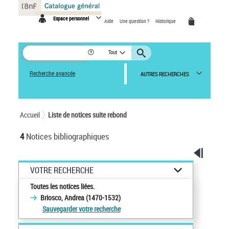
Panneau de gestion des cookies
Espace personnel
Aide
Une question ?
Historique
Tout
Recherche avancée
AUTRES RECHERCHES
Accueil
Liste de notices suite rebond
4
Notices bibliographiques
VOTRE RECHERCHE
Toutes les notices liées.
Briosco, Andrea (1470-1532)
Sauvegarder votre recherche