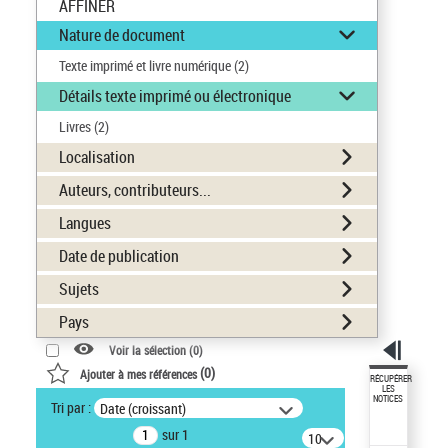
AFFINER
Nature de document
Texte imprimé et livre numérique
(2)
Détails texte imprimé ou électronique
Livres
(2)
Localisation
Auteurs, contributeurs...
Langues
Date de publication
Sujets
Pays
Voir la sélection (
0
)
(
0
)
Ajouter à mes références
RÉCUPÉRER
LES
NOTICES
Tri par :
Date (croissant)
sur 1
10