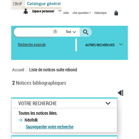
Panneau de gestion des cookies
Espace personnel
Aide
Une question ?
Historique
Tout
Recherche avancée
AUTRES RECHERCHES
Accueil
Liste de notices suite rebond
2
Notices bibliographiques
VOTRE RECHERCHE
Toutes les notices liées.
Néofolk
Sauvegarder votre recherche