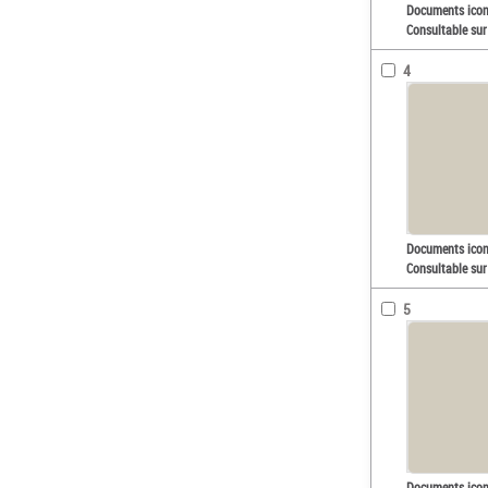
Documents ico
Consultable sur
4
Documents ico
Consultable sur
5
Documents ico