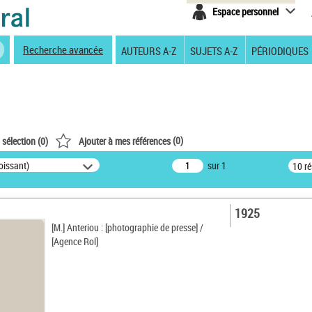
Espace personnel
Recherche avancée
AUTEURS A-Z
SUJETS A-Z
PÉRIODIQUES
(
0
)
 sélection (
0
)
Ajouter à mes références
oissant)
sur 1
10 r
1925
[M.] Anteriou : [photographie de presse] /
[Agence Rol]