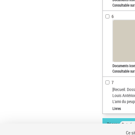
Consultable sur
6
Documents ico
Consultable sur
7
[Recueil. Dos
Louis Antério
L'ami du peup
Livres
Tri par :
Date (cr
Ce si