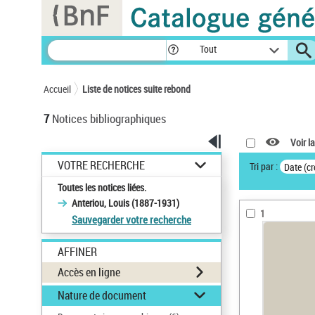
Panneau de gestion des cookies
Tout
Accueil
Liste de notices suite rebond
7
Notices bibliographiques
Voir la
VOTRE RECHERCHE
Tri par :
Date (cr
Toutes les notices liées.
Anteriou, Louis (1887-1931)
1
Sauvegarder votre recherche
AFFINER
Accès en ligne
Nature de document