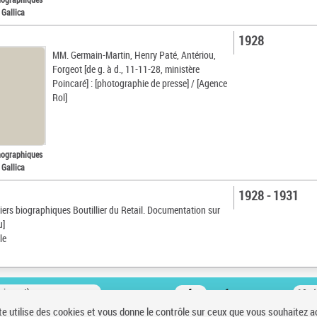
 Gallica
1928
MM. Germain-Martin, Henry Paté, Antériou,
Forgeot [de g. à d., 11-11-28, ministère
Poincaré] : [photographie de presse] / [Agence
Rol]
nographiques
 Gallica
1928 - 1931
siers biographiques Boutillier du Retail. Documentation sur
u]
le
oissant)
sur 1
10 r
te utilise des cookies et vous donne le contrôle sur ceux que vous souhaitez a