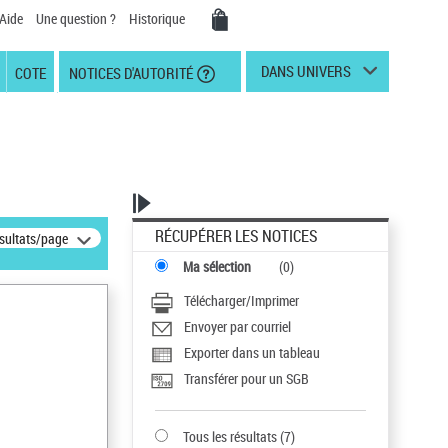
Aide
Une question ?
Historique
DANS UNIVERS
COTE
NOTICES D'AUTORITÉ
RÉCUPÉRER LES NOTICES
ésultats/page
Ma sélection
(
0
)
Télécharger/Imprimer
Envoyer par courriel
Exporter dans un tableau
Transférer pour un SGB
Tous les résultats
(
7
)