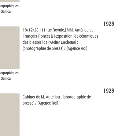
nographiques
 Gallica
1928
18/12/28, [11 rue Royale,] MM. Antériou et
François-Poncet à l'exposition [de céramiques
des blessés] de l'Atelier Lachenal :
[photographie de presse] / [Agence Rol]
nographiques
 Gallica
1928
Cabinet de M. Antériou : [photographie de
presse] / [Agence Rol]