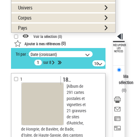
Univers
Corpus
Pays
Voir la sélection (
0
)
(
0
)
Ajouter à mes références
RÉCUPÉRER
LES
NOTICES
Tri par :
Date (croissant)
sur 8
10
résultats/page
Ma
18..
1
sélection
[Album de
(
0
)
291 cartes
postales et
vignettes et
21 gravures
de sites
d'Autriche,
de Hongrie, de Bavière, de Bade,
d'Isère, de Haute-Savoie, des cantons