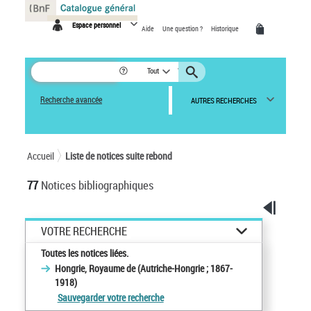
Panneau de gestion des cookies
Espace personnel
Aide
Une question ?
Historique
Tout
Recherche avancée
AUTRES RECHERCHES
Accueil
Liste de notices suite rebond
77
Notices bibliographiques
VOTRE RECHERCHE
Toutes les notices liées.
Hongrie, Royaume de (Autriche-Hongrie ; 1867-
1918)
Sauvegarder votre recherche