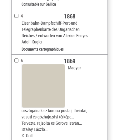
Consultable sur Gallica
1868
4
Eisenbahn-Dampfschiff-Port-und
Telegraphenkarte des Ungarischen
Reiches / entworfen von Alexius Fenyes
Adolf Kugler
Documents cartographiques
1869
5
Magyar
országainak sz korona postai, távirdai,
vasuti és gózhajozási térképe...
Tervezte, rajzolta es Gorove István...
Szalay Lászlo...
K. Grill