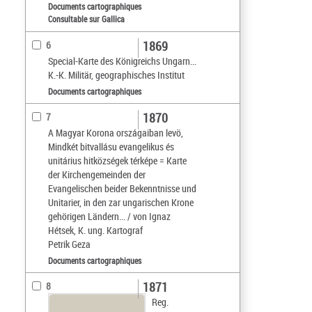
Documents cartographiques
Consultable sur Gallica
1869
6
Special-Karte des Königreichs Ungarn...
K.-K. Militär, geographisches Institut
Documents cartographiques
1870
7
A Magyar Korona országaiban levö,
Mindkét bitvallásu evangelikus és
unitárius hitközségek térképe = Karte
der Kirchengemeinden der
Evangelischen beider Bekenntnisse und
Unitarier, in den zar ungarischen Krone
gehörigen Ländern... / von Ignaz
Hétsek, K. ung. Kartograf
Petrik Geza
Documents cartographiques
1871
8
Reg.