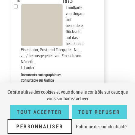
1873
10
Landkarte
von Ungarn
mit
besonderer
Rücksicht
auf das
bestehende
Eisenbahn, Post-und Telegrafen-Net.
z... / herausgegeben von Emerich von
Németh...
I. Laufer
Documents cartographiques
Consultable sur Gallica
Ce site utilise des cookies et vous donne le contrôle sur ceux que
Tri par :
Date (croissant)
vous souhaitez activer
sur 8
10
résultats/page
TOUT ACCEPTER
TOUT REFUSER
PERSONNALISER
Politique de confidentialité
Conditions générales d'utilisation
|
A propos
|
Plan du site
|
Écrire à la
BnF
|
Accessibilité (non conforme)
|
V 23.1.0