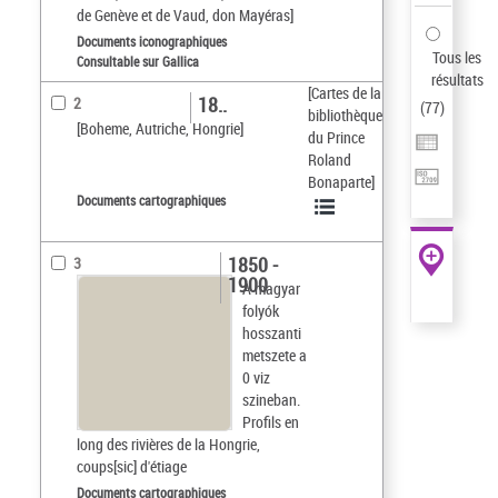
de Genève et de Vaud, don Mayéras]
Documents iconographiques
Tous les
Consultable sur Gallica
résultats
[Cartes de la
18..
2
(
77
)
bibliothèque
[Boheme, Autriche, Hongrie]
du Prince
Roland
Bonaparte]
Documents cartographiques
1850 -
3
1900
A magyar
folyók
hosszanti
metszete a
0 viz
szineban.
Profils en
long des rivières de la Hongrie,
coups[sic] d'étiage
Documents cartographiques