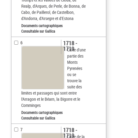
Realp, d'Arques, de Perle, de Bonna, de
Cabo, de Paillerol, de Castelbon,
d'Andorra, d'Arsegre et d'Estona
Documents cartographiques
Consultable sur Gallica
1718 -
6
1719
Carte d'une
partie des
Monts
Pyrenées
ou se
trouve la
suite des
limites et passages qui sont entre
l'Arragon et le Béarn, la Bigorre et le
Comminges
Documents cartographiques
Consultable sur Gallica
1718 -
7
1719
Carte de la