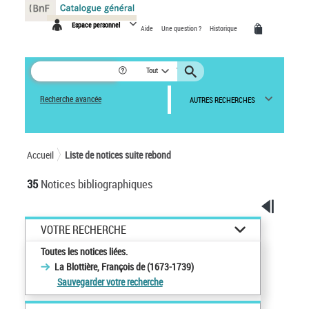
Panneau de gestion des cookies
Espace personnel
Aide
Une question ?
Historique
Tout
Recherche avancée
AUTRES RECHERCHES
Accueil
Liste de notices suite rebond
35
Notices bibliographiques
VOTRE RECHERCHE
Toutes les notices liées.
La Blottière, François de (1673-1739)
Sauvegarder votre recherche