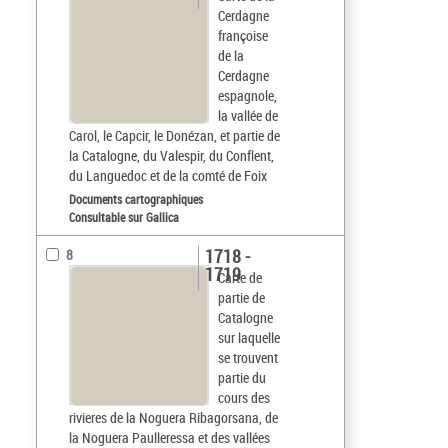
Cerdagne
françoise
de la
Cerdagne
espagnole,
la vallée de
Carol, le Capcir, le Donézan, et partie de
la Catalogne, du Valespir, du Conflent,
du Languedoc et de la comté de Foix
Documents cartographiques
Consultable sur Gallica
1718 -
8
1719
Carte de
partie de
Catalogne
sur laquelle
se trouvent
partie du
cours des
rivieres de la Noguera Ribagorsana, de
la Noguera Paulleressa et des vallées