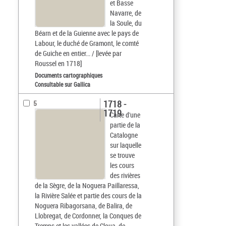
et Basse
Navarre, de
la Soule, du
Béarn et de la Guienne avec le pays de
Labour, le duché de Gramont, le comté
de Guiche en entier... / [levée par
Roussel en 1718]
Documents cartographiques
Consultable sur Gallica
1718 -
5
1719
Carte d'une
partie de la
Catalogne
sur laquelle
se trouve
les cours
des rivières
de la Sègre, de la Noguera Paillaressa,
la Rivière Salée et partie des cours de la
Noguera Ribagorsana, de Balira, de
Llobregat, de Cordonner, la Conques de
Tremps et les vallées de Cloua, de