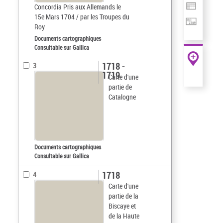
Concordia Pris aux Allemands le
15e Mars 1704 / par les Troupes du
Roy
Documents cartographiques
Consultable sur Gallica
1718 -
3
1719
Carte d'une
partie de
Catalogne
Documents cartographiques
Consultable sur Gallica
1718
4
Carte d'une
partie de la
Biscaye et
de la Haute