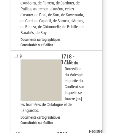
d'Andorra, de Farrera, de Cardous, de
Paillas, autrement d'Anéou, celles
d'Asouy, de Real, de Sort, de Savernada,
de Gerri, de Capdeil, de Saroca, d'Areins,
de Beteza, de Chironnelle, de Bebille, de
Barabés, de Boy
Documents cartographiques
Consultable sur Gallica
1718 -
9
1719
Carte du
Roussillon,
du Valespir
et partie du
Conflent sur
laquelle se
trouve [sic]
les frontières de Catalogne et de
Languedoc
Documents cartographiques
Consultable sur Gallica
Registre