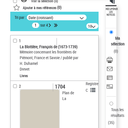
Voir la sélection (
0
)
(
0
)
Ajouter à mes références
RÉCUPÉRER
LES
NOTICES
Tri par :
Date (croissant)
sur 4
10
résultats/page
Ma
1
sélection
La Blottière, François de (1673-1739)
(
0
)
Mémoire concernant les frontières de
Piémont, France et Savoie / publié par
H. Duhamel
Drevet
Livres
Registre
1704
2
C
Plan de
La
Tous les
résultats
(
35
)