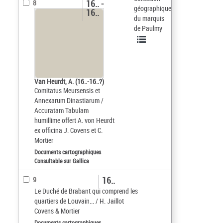
16.. -
8
géographique
16..
du marquis
de Paulmy
Van Heurdt, A. (16..-16..?)
Comitatus Meursensis et
Annexarum Dinastiarum /
Accuratam Tabulam
humillime offert A. von Heurdt
ex officina J. Covens et C.
Mortier
Documents cartographiques
Consultable sur Gallica
16..
9
Le Duché de Brabant qui comprend les
quartiers de Louvain... / H. Jaillot
Covens & Mortier
Documents cartographiques