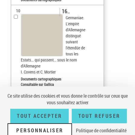
16..
10
Germaniae.
L'empire
d'Allemagne
distingué
suivant
l'étendüe de
tous les
Estats... qui passent... sous le nom
d'Allemagne
I. Covens et C. Mortier
Documents cartographiques
Consultable sur Gallica
Ce site utilise des cookies et vous donne le contrôle sur ceux que
Tri par :
Date (croissant)
vous souhaitez activer
sur 35
10
résultats/page
TOUT ACCEPTER
TOUT REFUSER
PERSONNALISER
Politique de confidentialité
Conditions générales d'utilisation
|
A propos
|
Plan du site
|
Écrire à la