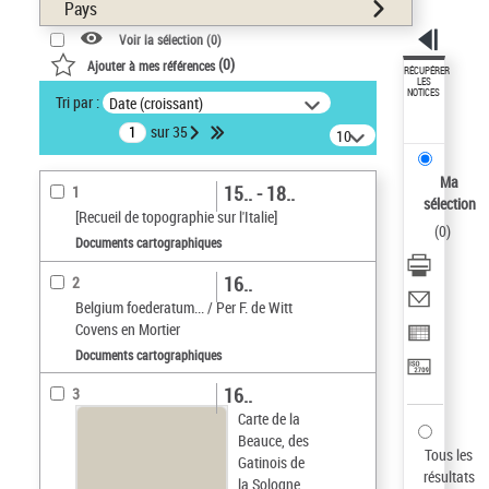
Pays
Voir la sélection (
0
)
(
0
)
Ajouter à mes références
RÉCUPÉRER
LES
NOTICES
Tri par :
Date (croissant)
sur 35
10
résultats/page
Ma
15.. - 18..
1
sélection
[Recueil de topographie sur l'Italie]
(
0
)
Documents cartographiques
16..
2
Belgium foederatum... / Per F. de Witt
Covens en Mortier
Documents cartographiques
16..
3
Carte de la
Beauce, des
Tous les
Gatinois de
résultats
la Sologne