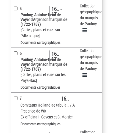
Collection
16.. -
5
géographique
17..
Paulmy, Antoine-René de
du marquis
Voyer d'Argenson marquis de
de Paulmy
(1722-1787)
[Cartes, plans et vues sur
l'Allemagne]
Documents cartographiques
Collection
16.. -
6
géographique
17..
Paulmy, Antoine-René de
du marquis
Voyer d'Argenson marquis de
de Paulmy
(1722-1787)
[Cartes, plans et vues sur les
Pays-Bas]
Documents cartographiques
16..
7
Comitatus Hollandiae tabula... / A
Frederico de Wit
Ex officina I. Covens et C. Mortier
Documents cartographiques
Collection