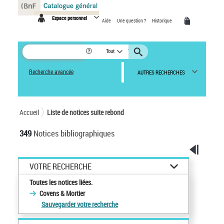
Panneau de gestion des cookies
Espace personnel
Aide
Une question ?
Historique
Tout
Recherche avancée
AUTRES RECHERCHES
Accueil
Liste de notices suite rebond
349
Notices bibliographiques
VOTRE RECHERCHE
Toutes les notices liées.
Covens & Mortier
Sauvegarder votre recherche