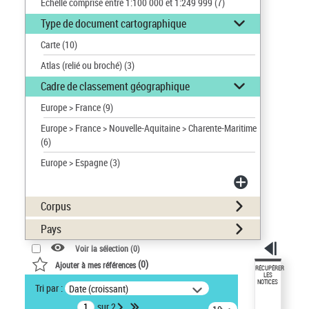
Échelle comprise entre 1:100 000 et 1:249 999
(7)
Type de document cartographique
Carte
(10)
Atlas (relié ou broché)
(3)
Cadre de classement géographique
Europe > France
(9)
Europe > France > Nouvelle-Aquitaine > Charente-Maritime
(6)
Europe > Espagne
(3)
Corpus
Pays
Voir la sélection (
0
)
(
0
)
Ajouter à mes références
RÉCUPÉRER
LES
NOTICES
Tri par :
Date (croissant)
sur 2