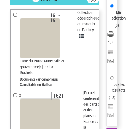
10
résultats/page
Collection
Ma
16.. -
1
géographique
sélection
16..
du marquis
(
0
)
de Paulmy
Carte du Pais d'Aunis, ville et
gouverneme[n]t de La
Rochelle
Documents cartographiques
Tous les
Consultable sur Gallica
résultats
[Recueil
1621
2
(
13
)
contenant
des cartes
et des
plans de
France de
la