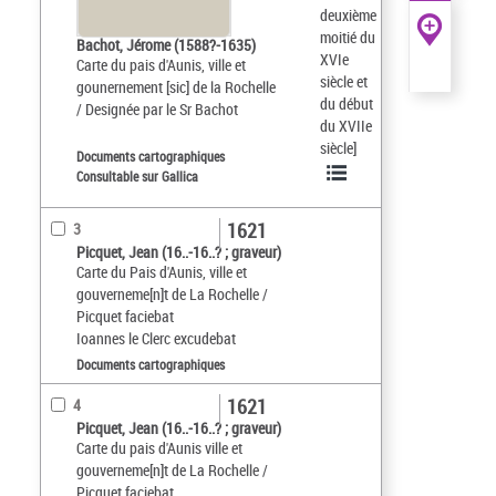
deuxième
moitié du
Bachot, Jérome (1588?-1635)
XVIe
Carte du pais d'Aunis, ville et
siècle et
gounernement [sic] de la Rochelle
du début
/ Designée par le Sr Bachot
du XVIIe
siècle]
Documents cartographiques
Consultable sur Gallica
1621
3
Picquet, Jean (16..-16..? ; graveur)
Carte du Pais d'Aunis, ville et
gouverneme[n]t de La Rochelle /
Picquet faciebat
Ioannes le Clerc excudebat
Documents cartographiques
1621
4
Picquet, Jean (16..-16..? ; graveur)
Carte du pais d'Aunis ville et
gouverneme[n]t de La Rochelle /
Picquet faciebat