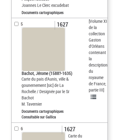
Joannes Le Clerc excudebat
Documents cartographiques
[Volume XI
1627
5
de la
collection
Gaston
d'Orléans
contenant
la
description
du
Bachot, Jérome (1588?-1635)
royaume
Carte du pais d'Aunis, ville &
de France,
gounernement [sic] de La
partie III]
Rochelle / Designée par le Sr
Bachot
M. Tavernier
Documents cartographiques
Consultable sur Gallica
1627
6
Carte du