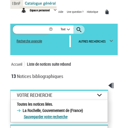
Panneau de gestion des cookies
Espace personnel
Aide
Une question ?
Historique
Tout
Recherche avancée
AUTRES RECHERCHES
Accueil
Liste de notices suite rebond
13
Notices bibliographiques
VOTRE RECHERCHE
Toutes les notices liées.
La Rochelle, Gouvernement de (France)
Sauvegarder votre recherche