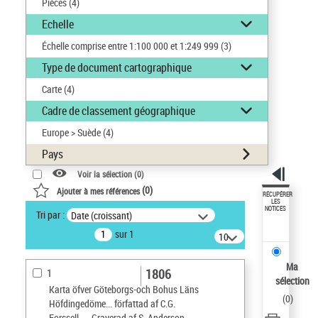
Pièces
(4)
Echelle
Échelle comprise entre 1:100 000 et 1:249 999
(3)
Type de document cartographique
Carte
(4)
Cadre de classement géographique
Europe > Suède
(4)
Pays
Voir la sélection (
0
)
(
0
)
Ajouter à mes références
RÉCUPÉRER
LES
NOTICES
Tri par :
Date (croissant)
sur 1
10
résultats/page
Ma
1806
1
sélection
Karta öfver Göteborgs-och Bohus Läns
(
0
)
Höfdingedöme... författad af C.G.
Forssell, ... Graverad af S. Anderson