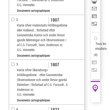
S.G. Hermelin
Documents cartographiques
1807
2
Karta öfver Halmstads Höfdingedöme
eller Halland... författad efter
Geometriska Kartor och under Resor
gjorde Mätningar och Observationer /
Tous les
af C.G. Forssell ; Sam. Anderson sc.
résultats
S.G. Hermelin
(
4
)
Documents cartographiques
1807
3
Karta öfver Skaraborgs
Höfdingedöme... efter Geometriska
Observationer och under Resor gjorda
Rättelser / författad af C.G. Forssell ; S.
Anderson sc.
S.G. Hermelin
Documents cartographiques
1823
4