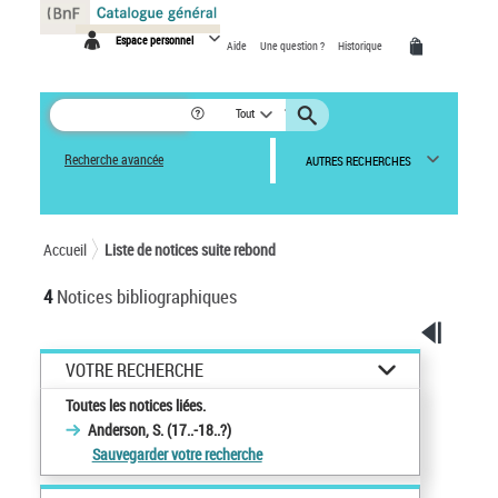
Panneau de gestion des cookies
Espace personnel
Aide
Une question ?
Historique
Tout
Recherche avancée
AUTRES RECHERCHES
Accueil
Liste de notices suite rebond
4
Notices bibliographiques
VOTRE RECHERCHE
Toutes les notices liées.
Anderson, S. (17..-18..?)
Sauvegarder votre recherche