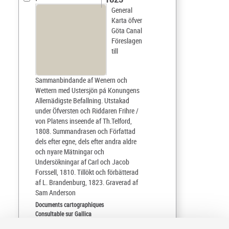
General
Karta öfver
Göta Canal
Föreslagen
till
Sammanbindande af Wenern och
Wettern med Ustersjön pá Konungens
Allernädigste Befallning. Utstakad
under Öfversten och Riddaren Frihre /
von Platens inseende af Th.Telford,
1808. Summandrasen och Författad
dels efter egne, dels efter andra aldre
och nyare Mätningar och
Undersökningar af Carl och Jacob
Forssell, 1810. Tillökt och förbätterad
af L. Brandenburg, 1823. Graverad af
Sam Anderson
Documents cartographiques
Consultable sur Gallica