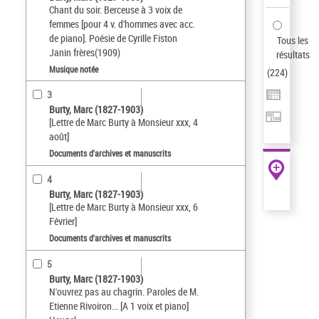
Chant du soir. Berceuse à 3 voix de
femmes [pour 4 v. d'hommes avec acc.
de piano]. Poésie de Cyrille Fiston
Tous les
Janin frères(1909)
résultats
Musique notée
(
224
)
3
Burty, Marc (1827-1903)
[Lettre de Marc Burty à Monsieur xxx, 4
août]
Documents d'archives et manuscrits
4
Burty, Marc (1827-1903)
[Lettre de Marc Burty à Monsieur xxx, 6
Février]
Documents d'archives et manuscrits
5
Burty, Marc (1827-1903)
N'ouvrez pas au chagrin. Paroles de M.
Etienne Rivoiron... [A 1 voix et piano]