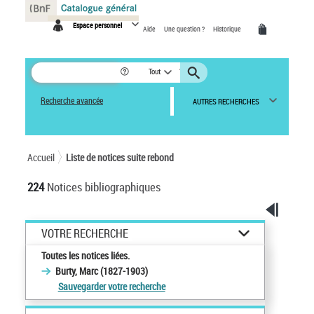
Panneau de gestion des cookies
Espace personnel
Aide
Une question ?
Historique
Tout
Recherche avancée
AUTRES RECHERCHES
Accueil
Liste de notices suite rebond
224
Notices bibliographiques
VOTRE RECHERCHE
Toutes les notices liées.
Burty, Marc (1827-1903)
Sauvegarder votre recherche