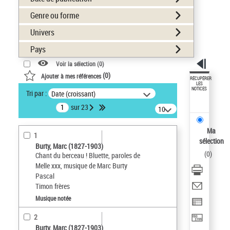
Genre ou forme
Univers
Pays
Voir la sélection (
0
)
(
0
)
Ajouter à mes références
RÉCUPÉRER
LES
NOTICES
Tri par :
Date (croissant)
sur 23
10
résultats/page
Ma
1
sélection
Burty, Marc (1827-1903)
(
0
)
Chant du berceau ! Bluette, paroles de
Melle xxx, musique de Marc Burty
Pascal
Timon frères
Musique notée
2
Burty, Marc (1827-1903)