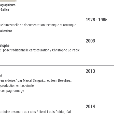
nographiques
 Gallica
1928 - 1985
vue bimestrielle de documentation technique et artistique
collections
2003
istophe
e : pose traditionnelle et restauration / Christophe Le Pabic
2013
el
en ardoise / par Marcel Sangué,... et Jean Beaulieu,..
reproduction en fac-similé]
 du compagnonnage
2014
l'ardoise des murs aux toits / Henri-Louis Poirier, réal.