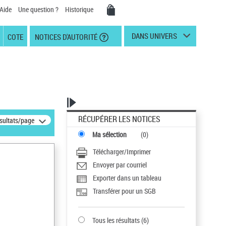
Aide
Une question ?
Historique
DANS UNIVERS
COTE
NOTICES D'AUTORITÉ
RÉCUPÉRER LES NOTICES
ésultats/page
Ma sélection
(
0
)
Télécharger/Imprimer
Envoyer par courriel
Exporter dans un tableau
Transférer pour un SGB
Tous les résultats
(
6
)