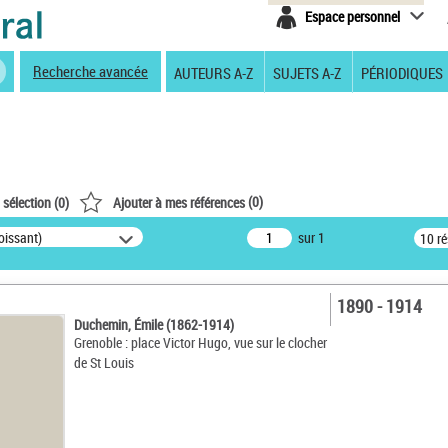
Espace personnel
Recherche avancée
AUTEURS A-Z
SUJETS A-Z
PÉRIODIQUES
(
0
)
 sélection (
0
)
Ajouter à mes références
oissant)
sur 1
10 r
1890 - 1914
Duchemin, Émile (1862-1914)
Grenoble : place Victor Hugo, vue sur le clocher
de St Louis