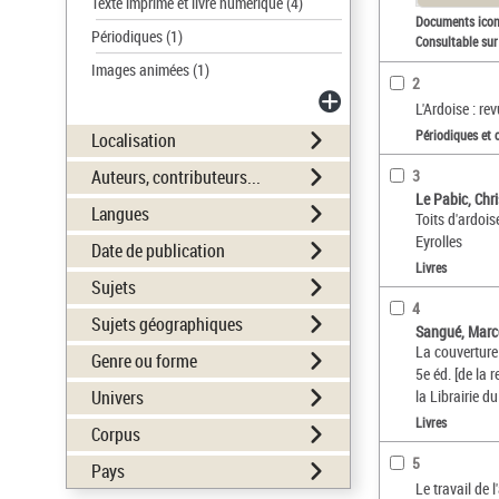
Texte imprimé et livre numérique
(4)
Documents ico
Périodiques
(1)
Consultable sur
Images animées
(1)
2
L'Ardoise : re
Périodiques et 
Localisation
Auteurs, contributeurs...
3
Le Pabic, Chr
Langues
Toits d'ardois
Eyrolles
Date de publication
Livres
Sujets
4
Sujets géographiques
Sangué, Marc
La couverture 
Genre ou forme
5e éd. [de la 
Univers
la Librairie
Livres
Corpus
5
Pays
Le travail de 