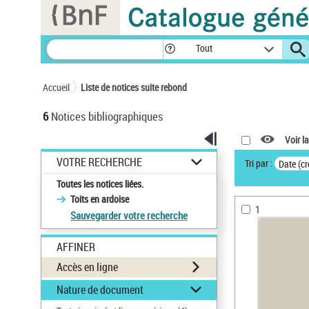
Panneau de gestion des cookies
Tout
Accueil
Liste de notices suite rebond
6
Notices bibliographiques
Voir la
VOTRE RECHERCHE
Tri par :
Date (cr
Toutes les notices liées.
Toits en ardoise
1
Sauvegarder votre recherche
AFFINER
Accès en ligne
Nature de document