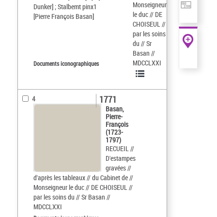
Monseigneur
Dunker] ; Stalbemt pinx1
le duc // DE
[Pierre François Basan]
CHOISEUL //
par les soins
du // Sr
Basan //
MDCCLXXI
Documents iconographiques
1771
4
Basan,
Pierre-
François
(1723-
1797)
RECUEIL //
D'estampes
gravées //
d'après les tableaux // du Cabinet de //
Monseigneur le duc // DE CHOISEUL //
par les soins du // Sr Basan //
MDCCLXXI