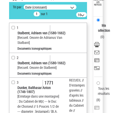
LES
NOTICES
Tri par :
Date (croissant)
sur 1
10
résultats/page
Ma
1
sélection
Stalbemt, Adriaen van (1580-1662)
(
0
)
[Recueil. Oeuvre de Adrianus Van
Stalbant]
Documents iconographiques
2
Stalbemt, Adriaen van (1580-1662)
[Recueil. Oeuvre de Stalbemt]
Documents iconographiques
RECUEIL //
1771
3
D'estampes
Dunker, Balthasar Anton
Tous les
gravées //
(1746-1807)
résultats
d'après les
[Ermitage dans une montagne]
(
8
)
tableaux //
: Du Cabinet de M¦r¦ --- le Duc
du Cabinet
de Choiseul // 5 Pouces 1/2 de
de //
--- diametre : [estampe] / [B.A.