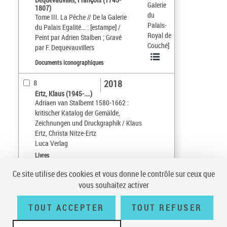
Galerie
1807)
du
Tome III. La Pêche // De la Galerie
Palais-
du Palais Egalité... : [estampe] /
Royal de
Peint par Adrien Stalben ; Gravé
Couché]
par F. Dequevauvillers
Documents iconographiques
2018
8
Ertz, Klaus (1945-....)
Adriaen van Stalbemt 1580-1662 :
kritischer Katalog der Gemälde,
Zeichnungen und Druckgraphik / Klaus
Ertz, Christa Nitze-Ertz
Luca Verlag
Livres
Ce site utilise des cookies et vous donne le contrôle sur ceux que
Tri par :
Date (croissant)
vous souhaitez activer
sur 1
10
résultats/page
TOUT ACCEPTER
TOUT REFUSER