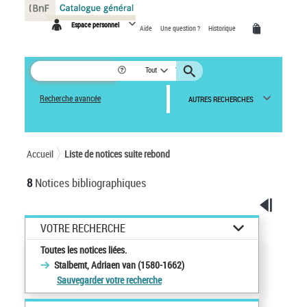
Panneau de gestion des cookies
Espace personnel
Aide
Une question ?
Historique
Tout
Recherche avancée
AUTRES RECHERCHES
Accueil
Liste de notices suite rebond
8
Notices bibliographiques
VOTRE RECHERCHE
Toutes les notices liées.
Stalbemt, Adriaen van (1580-1662)
Sauvegarder votre recherche