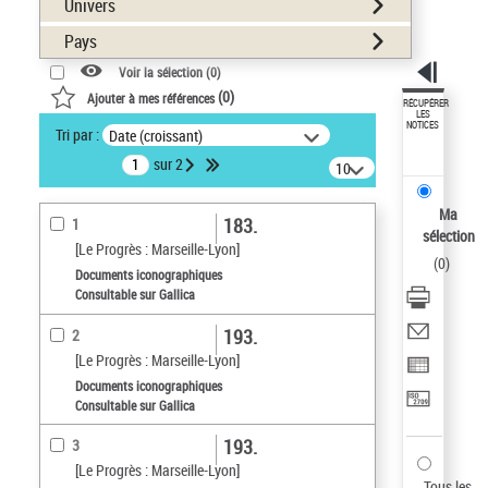
Univers
Pays
Voir la sélection (
0
)
(
0
)
Ajouter à mes références
RÉCUPÉRER
LES
NOTICES
Tri par :
Date (croissant)
sur 2
10
résultats/page
Ma
183.
1
sélection
[Le Progrès : Marseille-Lyon]
(
0
)
Documents iconographiques
Consultable sur Gallica
193.
2
[Le Progrès : Marseille-Lyon]
Documents iconographiques
Consultable sur Gallica
193.
3
[Le Progrès : Marseille-Lyon]
Tous les