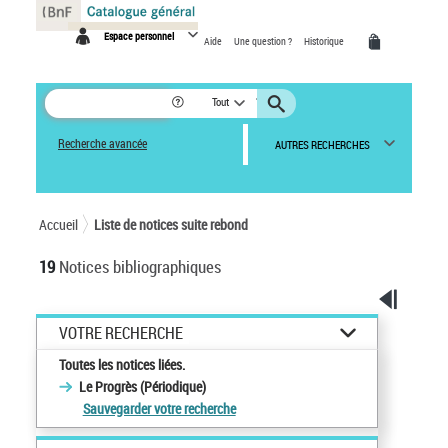
Panneau de gestion des cookies
Espace personnel
Aide
Une question ?
Historique
Tout
Recherche avancée
AUTRES RECHERCHES
Accueil
Liste de notices suite rebond
19
Notices bibliographiques
VOTRE RECHERCHE
Toutes les notices liées.
Le Progrès (Périodique)
Sauvegarder votre recherche