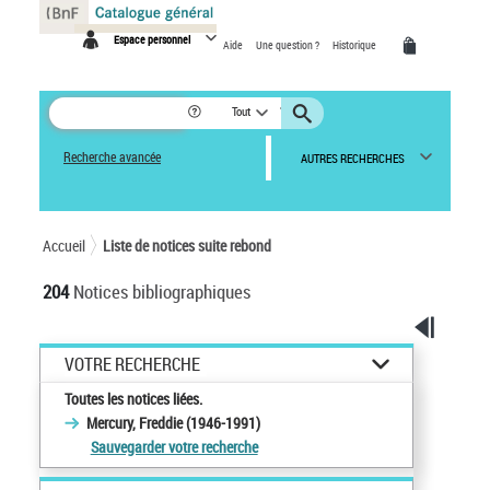
Panneau de gestion des cookies
Espace personnel
Aide
Une question ?
Historique
Tout
Recherche avancée
AUTRES RECHERCHES
Accueil
Liste de notices suite rebond
204
Notices bibliographiques
VOTRE RECHERCHE
Toutes les notices liées.
Mercury, Freddie (1946-1991)
Sauvegarder votre recherche