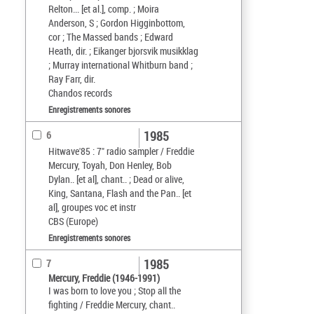
Relton... [et al.], comp. ; Moira
Anderson, S ; Gordon Higginbottom,
cor ; The Massed bands ; Edward
Heath, dir. ; Eikanger bjorsvik musikklag
; Murray international Whitburn band ;
Ray Farr, dir.
Chandos records
Enregistrements sonores
1985
6
Hitwave'85 : 7" radio sampler / Freddie
Mercury, Toyah, Don Henley, Bob
Dylan.. [et al], chant.. ; Dead or alive,
King, Santana, Flash and the Pan.. [et
al], groupes voc et instr
CBS (Europe)
Enregistrements sonores
1985
7
Mercury, Freddie (1946-1991)
I was born to love you ; Stop all the
fighting / Freddie Mercury, chant..