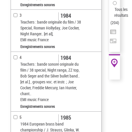
Enregistrements sonores
Tous les
1984
résultats
3
Teachers : bande originale du film / 38
(
204
)
Special, Roman Hollyday, Joe Cocker,
Night Ranger.. [et al],
EMI music France
Enregistrements sonores
1984
4
Teachers : bande sonore originale du
film / 38 special, Night ranga, ZZ top,
Bob Seger and the Silver bullet band..
[et al.] , groupes voc. et instr. ; Joe
Cocker, Freddie Mercury, Ian Hunter,
chant..
EMI music France
Enregistrements sonores
1985
5
1984 European brass band
championship / J. Strauss, Glinka, W.