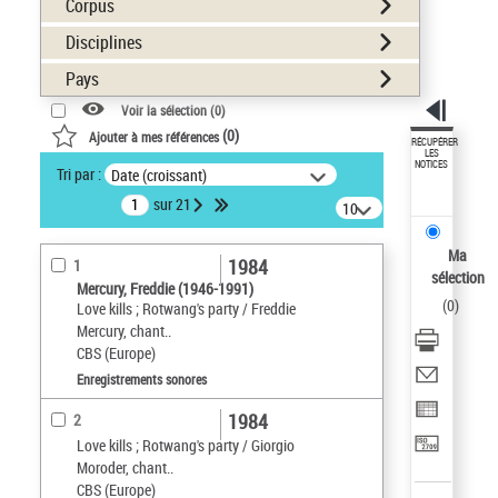
Corpus
Disciplines
Pays
Voir la sélection (
0
)
(
0
)
Ajouter à mes références
RÉCUPÉRER
LES
NOTICES
Tri par :
Date (croissant)
sur 21
10
résultats/page
Ma
1984
1
sélection
Mercury, Freddie (1946-1991)
(
0
)
Love kills ; Rotwang's party / Freddie
Mercury, chant..
CBS (Europe)
Enregistrements sonores
1984
2
Love kills ; Rotwang's party / Giorgio
Moroder, chant..
CBS (Europe)