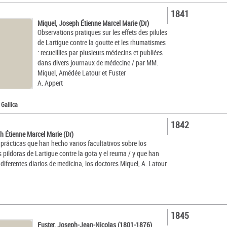
1841
Miquel, Joseph Étienne Marcel Marie (Dr)
Observations pratiques sur les effets des pilules
de Lartigue contre la goutte et les rhumatismes
: recueillies par plusieurs médecins et publiées
dans divers journaux de médecine / par MM.
Miquel, Amédée Latour et Fuster
A. Appert
 Gallica
1842
h Étienne Marcel Marie (Dr)
prácticas que han hecho varios facultativos sobre los
s pildoras de Lartigue contre la gota y el reuma / y que han
diferentes diarios de medicina, los doctores Miquel, A. Latour
1845
Fuster, Joseph-Jean-Nicolas (1801-1876)