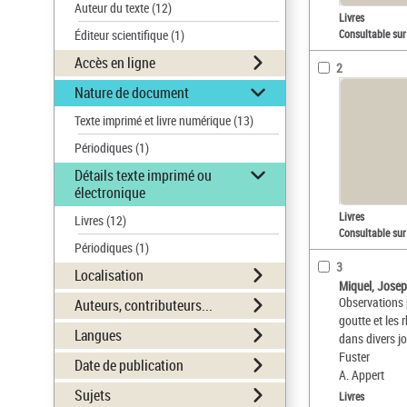
Auteur du texte
(12)
Livres
Éditeur scientifique
(1)
Consultable sur
Accès en ligne
2
Nature de document
Texte imprimé et livre numérique
(13)
Périodiques
(1)
Détails texte imprimé ou
électronique
Livres
Livres
(12)
Consultable sur
Périodiques
(1)
3
Localisation
Miquel, Josep
Observations p
Auteurs, contributeurs...
goutte et les 
Langues
dans divers j
Fuster
Date de publication
A. Appert
Sujets
Livres