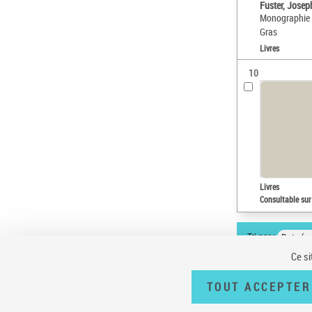
Fuster, Jose
Monographie cl
Gras
Livres
10
Livres
Consultable sur
Tri par :
Date (cr
Ce si
TOUT ACCEPTER
Conditions générales d'utilisation
|
A propos
|
Plan du site
|
Écrire