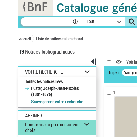
Panneau de gestion des cookies
Tout
Accueil
Liste de notices suite rebond
13
Notices bibliographiques
Voir la
VOTRE RECHERCHE
Tri par :
Date (cr
Toutes les notices liées.
Fuster, Joseph-Jean-Nicolas
1
(1801-1876)
Sauvegarder votre recherche
AFFINER
Fonctions du premier auteur
choisi