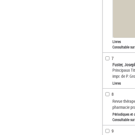
Livres
Consultable sur
7
Fuster, Jose
Principaux Tit
impr. de P. Gro
Livres
8
Revue thérape
pharmacie pr
Périodiques et 
Consultable sur
9