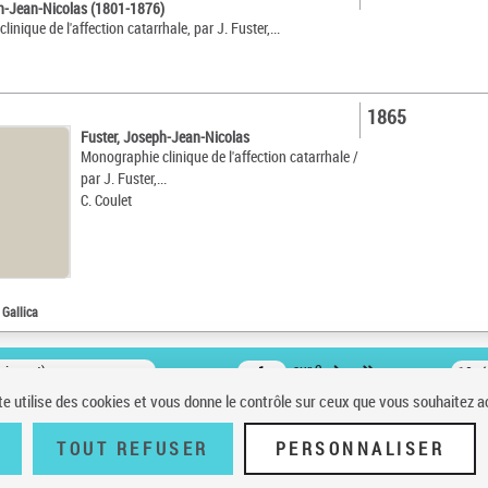
ph-Jean-Nicolas (1801-1876)
inique de l'affection catarrhale, par J. Fuster,...
1865
Fuster, Joseph-Jean-Nicolas
Monographie clinique de l'affection catarrhale /
par J. Fuster,...
C. Coulet
 Gallica
oissant)
sur 2
10 r
te utilise des cookies et vous donne le contrôle sur ceux que vous souhaitez a
TOUT REFUSER
PERSONNALISER
 à la BnF
|
Accessibilité (non conforme)
|
V 23.1.0