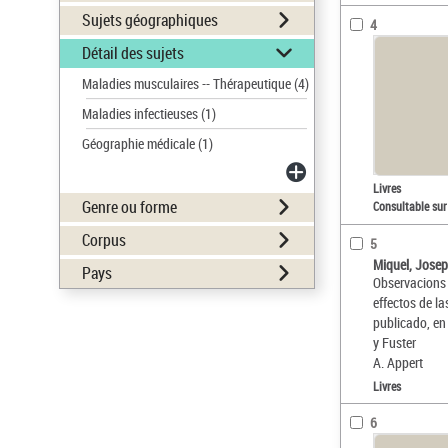
Sujets géographiques
4
Détail des sujets
Maladies musculaires -- Thérapeutique
(4)
Maladies infectieuses
(1)
Géographie médicale
(1)
Livres
Genre ou forme
Consultable sur
Corpus
5
Miquel, Josep
Pays
Observacions 
effectos de la
publicado, en 
y Fuster
A. Appert
Livres
6