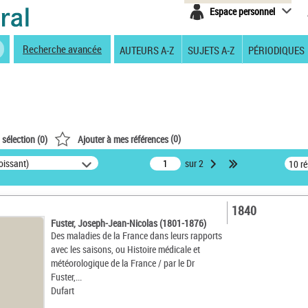
Espace personnel
Recherche avancée
AUTEURS A-Z
SUJETS A-Z
PÉRIODIQUES
(
0
)
 sélection (
0
)
Ajouter à mes références
oissant)
sur 2
10 r
1840
Fuster, Joseph-Jean-Nicolas (1801-1876)
Des maladies de la France dans leurs rapports
avec les saisons, ou Histoire médicale et
météorologique de la France / par le Dr
Fuster,...
Dufart