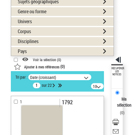
Sujets géographiques
Genre ou forme
Univers
Corpus
Disciplines
Pays
Voir la sélection (
0
)
(
0
)
Ajouter à mes références
RÉCUPÉRER
LES
NOTICES
Tri par :
Date (croissant)
sur 22
10
résultats/page
Ma
1792
1
sélection
(
0
)