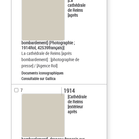
[La
cathédrale
de Reims
[après
bombardement] (Photographie ;
1914Rol, 42539français)]
La cathédrale de Reims [après
bombardement] : [photographie de
presse] / [Agence Rol]
Documents iconographiques
Consultable sur Gallica
1914
7
[Cathédrale
de Reims
[extérieur
après