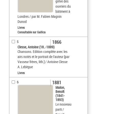
grève des
ouvriers du
bâtiment à
Londres / par M. Fabien Magnin
Dunod
Livres
Consultable sur Gallica
1866
5
Clesse, Antoine (18..-1889)
Chansons. Edition complète avec les
airs notés et le portrait de l'auteur [par
Vasseur frères, lith.] / Antoine Clesse
A. Lebègue
Livres
1881
6
Malon,
Benoît
(1841-
1893)
Le nouveau
parti /