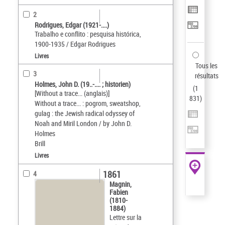
2
Rodrigues, Edgar (1921-....)
Trabalho e conflito : pesquisa histórica,
1900-1935 / Edgar Rodrigues
Livres
Tous les
3
résultats
Holmes, John D. (19..-.... ; historien)
(
1
[Without a trace... (anglais)]
831
)
Without a trace... : pogrom, sweatshop,
gulag : the Jewish radical odyssey of
Noah and Miril London / by John D.
Holmes
Brill
Livres
1861
4
Magnin,
Fabien
(1810-
1884)
Lettre sur la