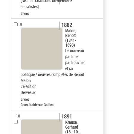
[Recueil. Chansons ouvrières et
socialistes]
Livres
1882
9
Malon,
Benoît
(1841-
1893)
Le nouveau
parti : le
parti ouvrier
et sa
politique / oeuvres complètes de Benoît
Malon
2e édition
Derveaux
Livres
Consultable sur Gallica
1891
10
Krause,
Gerhard
(18..-19.. ;