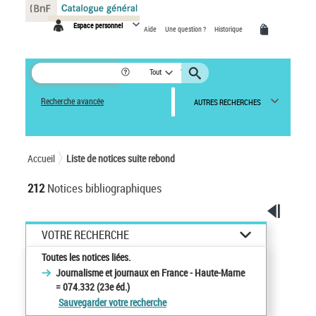
Panneau de gestion des cookies
Espace personnel
Aide
Une question ?
Historique
Tout
Recherche avancée
AUTRES RECHERCHES
Accueil
Liste de notices suite rebond
212
Notices bibliographiques
VOTRE RECHERCHE
Toutes les notices liées.
Journalisme et journaux en France - Haute-Marne
= 074.332 (23e éd.)
Sauvegarder votre recherche