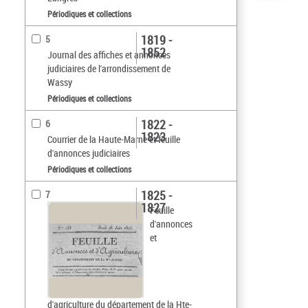
Périodiques et collections
1819 -
5
1852
Journal des affiches et annonces
judiciaires de l'arrondissement de
Wassy
Périodiques et collections
1822 -
6
1823
Courrier de la Haute-Marne et feuille
d'annonces judiciaires
Périodiques et collections
1825 -
7
1827
Feuille
d'annonces
et
d'agriculture du département de la Hte-