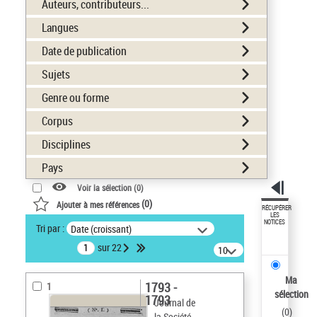
Auteurs, contributeurs...
Langues
Date de publication
Sujets
Genre ou forme
Corpus
Disciplines
Pays
Voir la sélection (
0
)
(
0
)
Ajouter à mes références
RÉCUPÉRER
LES
NOTICES
Tri par :
Date (croissant)
sur 22
10
résultats/page
Ma
1793 -
1
sélection
1793
Journal de
(
0
)
la Société