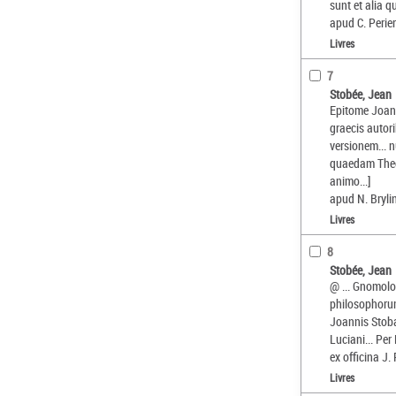
sunt et alia 
apud C. Perie
Livres
7
Stobée, Jean
Epitome Joan
graecis autor
versionem... 
quaedam Theoc
animo...]
apud N. Bryli
Livres
8
Stobée, Jean
@ ... Gnomolog
philosophorum
Joannis Stoba
Luciani... Pe
ex officina J.
Livres