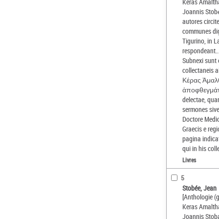
Keras Amalth
Joannis Stobę
autores circi
communes dig
Tigurino, in 
respondeant..
Subnexi sunt 
collectaneis a
Κέρας Ἀμαλ
ἀποφθεγμάτῶν
delectae, qua
sermones siv
Doctore Medic
Graecis e reg
pagina indica
qui in his col
Livres
5
Stobée, Jean
[Anthologie (g
Keras Amalth
Joannis Stoba