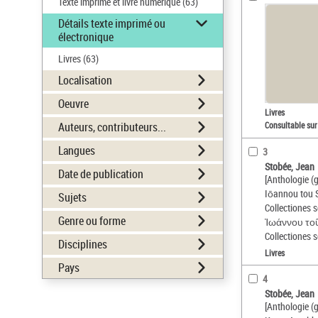
Texte imprimé et livre numérique
(63)
Détails texte imprimé ou
électronique
Livres
(63)
Localisation
Oeuvre
Livres
Auteurs, contributeurs...
Consultable sur
Langues
3
Stobée, Jean
Date de publication
[Anthologie (
Iōannou tou 
Sujets
Collectiones 
Genre ou forme
Ἰωάννου τοῦ
Collectiones 
Disciplines
Livres
Pays
4
Stobée, Jean
[Anthologie (g