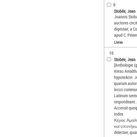
9
Stobée, Jean
Joannis Stoba
auctores circi
digestae, a C
apud C. Périe
Livres
10
Stobée, Jean
[Anthologie (g
Keras Amalth
hypotēkōn. Jo
quarum autore
locos commun
Latinum sermo
respondeant..
Accessit quoq
Index
Κέρας Ἀμαλ
καὶ ὑποτήκων
delectae, qua