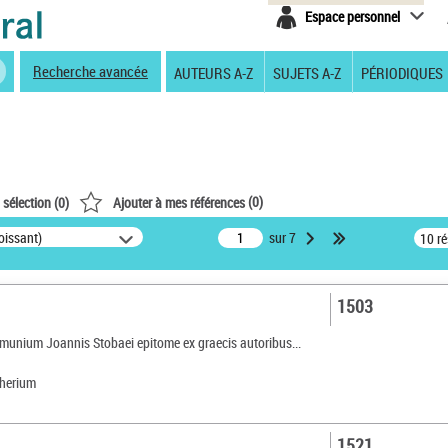
Espace personnel
Recherche avancée
AUTEURS A-Z
SUJETS A-Z
PÉRIODIQUES
(
0
)
 sélection (
0
)
Ajouter à mes références
oissant)
sur 7
10 r
1503
unium Joannis Stobaei epitome ex graecis autoribus...
therium
1521