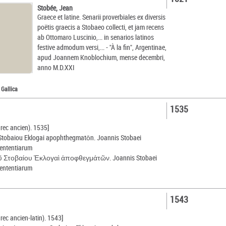
Stobée, Jean
Graece et latine. Senarii proverbiales ex diversis
poëtis graecis a Stobaeo collecti, et jam recens
ab Ottomaro Luscinio,... in senarios latinos
festive admodum versi,... - "À la fin", Argentinae,
apud Joannem Knoblochium, mense decembri,
anno M.D.XXI
 Gallica
1535
grec ancien). 1535]
Stobaiou Eklogai apophthegmatōn. Joannis Stobaei
sententiarum
 Στοβαίου Ἐκλογαὶ ἀποφθεγμάτῶν. Joannis Stobaei
sententiarum
1543
rec ancien-latin). 1543]