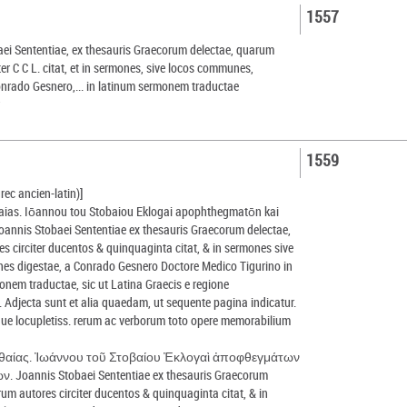
1557
ei Sententiae, ex thesauris Graecorum delectae, quarum
ter C C L. citat, et in sermones, sive locos communes,
onrado Gesnero,... in latinum sermonem traductae
r
1559
rec ancien-latin)]
aias. Iōannou tou Stobaiou Eklogai apophthegmatōn kai
annis Stobaei Sententiae ex thesauris Graecorum delectae,
s circiter ducentos & quinquaginta citat, & in sermones sive
es digestae, a Conrado Gesnero Doctore Medico Tigurino in
nem traductae, sic ut Latina Graecis e regione
. Adjecta sunt et alia quaedam, ut sequente pagina indicatur.
ue locupletiss. rerum ac verborum toto opere memorabilium
θαίας. Ἰωάννου τοῦ Στοβαίου Ἐκλογαὶ ἀποφθεγμάτων
. Joannis Stobaei Sententiae ex thesauris Graecorum
rum autores circiter ducentos & quinquaginta citat, & in