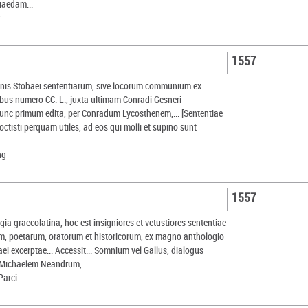
quaedam...
r
1557
nis Stobaei sententiarum, sive locorum communium ex
ibus numero CC. L., juxta ultimam Conradi Gesneri
nunc primum edita, per Conradum Lycosthenem,... [Sententiae
tisti perquam utiles, ad eos qui molli et supino sunt
ng
1557
ia graecolatina, hoc est insigniores et vetustiores sententiae
, poetarum, oratorum et historicorum, ex magno anthologio
ei excerptae... Accessit... Somnium vel Gallus, dialogus
r Michaelem Neandrum,...
 Parci