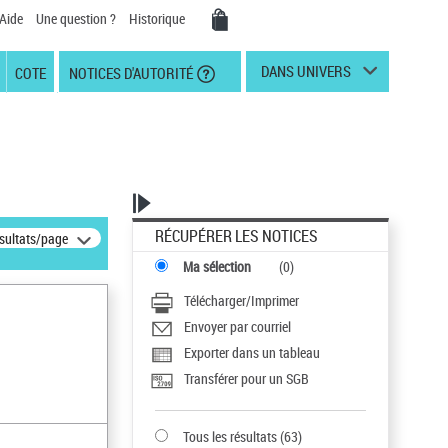
Aide
Une question ?
Historique
DANS UNIVERS
COTE
NOTICES D'AUTORITÉ
RÉCUPÉRER LES NOTICES
ésultats/page
Ma sélection
(
0
)
Télécharger/Imprimer
Envoyer par courriel
Exporter dans un tableau
Transférer pour un SGB
Tous les résultats
(
63
)