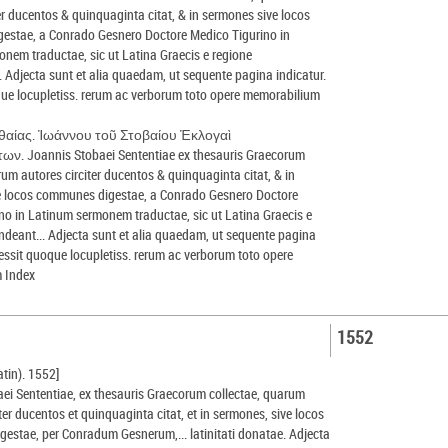
ter ducentos & quinquaginta citat, & in sermones sive locos
estae, a Conrado Gesnero Doctore Medico Tigurino in
nem traductae, sic ut Latina Graecis e regione
. Adjecta sunt et alia quaedam, ut sequente pagina indicatur.
ue locupletiss. rerum ac verborum toto opere memorabilium
θαίας. Ἰωάννου τοῦ Στοβαίου Ἐκλογαὶ
. Joannis Stobaei Sententiae ex thesauris Graecorum
rum autores circiter ducentos & quinquaginta citat, & in
e locos communes digestae, a Conrado Gesnero Doctore
no in Latinum sermonem traductae, sic ut Latina Graecis e
ndeant... Adjecta sunt et alia quaedam, ut sequente pagina
cessit quoque locupletiss. rerum ac verborum toto opere
 Index
1552
atin). 1552]
ei Sententiae, ex thesauris Graecorum collectae, quarum
ter ducentos et quinquaginta citat, et in sermones, sive locos
estae, per Conradum Gesnerum,... latinitati donatae. Adjecta