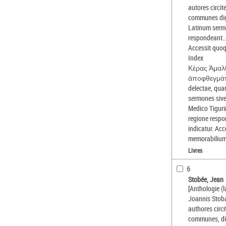
autores circi
communes dig
Latinum sermo
respondeant..
Accessit quoq
Index
Κέρας Ἀμαλ
ἀποφθεγμάτων
delectae, qua
sermones siv
Medico Tiguri
regione respo
indicatur. Ac
memorabilium
Livres
6
Stobée, Jean
[Anthologie (l
Joannis Stoba
authores circi
communes, dig