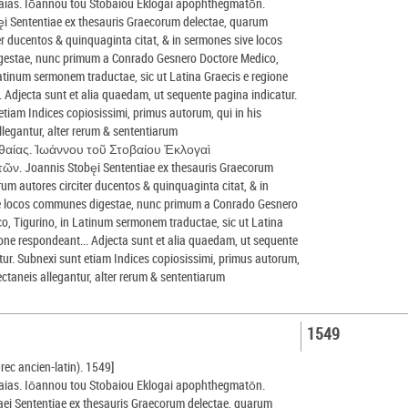
aias. Iōannou tou Stobaiou Eklogai apophthegmatōn.
i Sententiae ex thesauris Graecorum delectae, quarum
ter ducentos & quinquaginta citat, & in sermones sive locos
estae, nunc primum a Conrado Gesnero Doctore Medico,
Latinum sermonem traductae, sic ut Latina Graecis e regione
. Adjecta sunt et alia quaedam, ut sequente pagina indicatur.
etiam Indices copiosissimi, primus autorum, qui in his
llegantur, alter rerum & sententiarum
θαίας. Ἰωάννου τοῦ Στοβαίου Ἐκλογαὶ
. Joannis Stobęi Sententiae ex thesauris Graecorum
rum autores circiter ducentos & quinquaginta citat, & in
e locos communes digestae, nunc primum a Conrado Gesnero
o, Tigurino, in Latinum sermonem traductae, sic ut Latina
ione respondeant... Adjecta sunt et alia quaedam, ut sequente
tur. Subnexi sunt etiam Indices copiosissimi, primus autorum,
lectaneis allegantur, alter rerum & sententiarum
1549
rec ancien-latin). 1549]
aias. Iōannou tou Stobaiou Eklogai apophthegmatōn.
ei Sententiae ex thesauris Graecorum delectae, quarum