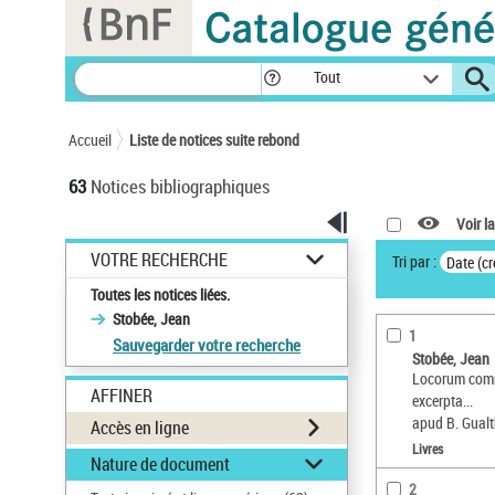
Panneau de gestion des cookies
Tout
Accueil
Liste de notices suite rebond
63
Notices bibliographiques
Voir la
VOTRE RECHERCHE
Tri par :
Date (cr
Toutes les notices liées.
Stobée, Jean
1
Sauvegarder votre recherche
Stobée, Jean
Locorum comm
AFFINER
excerpta...
apud B. Gual
Accès en ligne
Livres
Nature de document
2