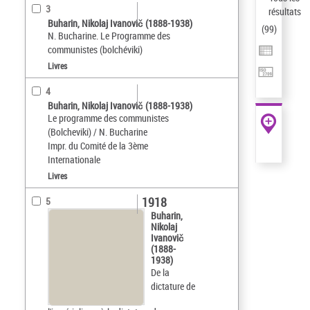
3
résultats
Buharin, Nikolaj Ivanovič (1888-1938)
(
99
)
N. Bucharine. Le Programme des
communistes (bolchéviki)
Livres
4
Buharin, Nikolaj Ivanovič (1888-1938)
Le programme des communistes
(Bolcheviki) / N. Bucharine
Impr. du Comité de la 3ème
Internationale
Livres
1918
5
Buharin,
Nikolaj
Ivanovič
(1888-
1938)
De la
dictature de