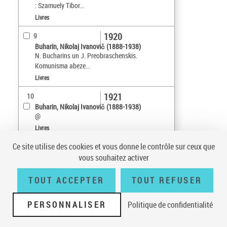
: Szamuely Tibor...
Livres
1920
9
Buharin, Nikolaj Ivanovič (1888-1938)
N. Bucharins un J. Preobraschenskis.
Komunisma abeze...
Livres
1921
10
Buharin, Nikolaj Ivanovič (1888-1938)
@
Livres
Ce site utilise des cookies et vous donne le contrôle sur ceux que
Tri par :
Date (croissant)
vous souhaitez activer
sur 10
10
résultats/page
TOUT ACCEPTER
TOUT REFUSER
PERSONNALISER
Politique de confidentialité
Conditions générales d'utilisation
|
A propos
|
Plan du site
|
Écrire à la
BnF
|
Accessibilité (non conforme)
|
V 23.1.0