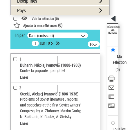
Disciplines
Pays
Voir la sélection (
0
)
(
0
)
Ajouter à mes références
RÉCUPÉRER
LES
NOTICES
Tri par :
Date (croissant)
sur 10
10
résultats/page
Ma
1
sélection
Buharin, Nikolaj Ivanovič (1888-1938)
(
0
)
Contre la papauté , pamphlet
Livres
2
Steckij, Aleksej Ivanovič (1896-1938)
Problems of Soviet literature , reports
and speeches at the first Soviet writers'
Congress, by A. Zhdanov, Maxim Gorky,
N. Bukharin, K. Radek, A. Stetsky
Livres
Tous les