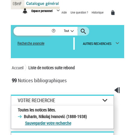
Panneau de gestion des cookies
Espace personnel
Aide
Une question ?
Historique
Tout
Recherche avancée
AUTRES RECHERCHES
Accueil
Liste de notices suite rebond
99
Notices bibliographiques
VOTRE RECHERCHE
Toutes les notices liées.
Buharin, Nikolaj Ivanovič (1888-1938)
Sauvegarder votre recherche