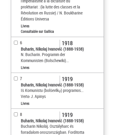
l'impérialisme à la dictature du
prolétariat : (la lutte des classes et la
Révolution en Russie) / N. Boukharine
Éditions Universa
Livres
Consultable sur Gallica
1918
6
Buharin, Nikolaj Ivanovič (1888-1938)
N. Bucharin. Programm der
Kommunisten (Bolschewiki)...
Livres
1919
7
Buharin, Nikolaj Ivanovič (1888-1938)
Is̆ Komunistu (bolševîku̧) programos...
Vertė J. Apinys
Livres
1919
8
Buharin, Nikolaj Ivanovič (1888-1938)
Bucharin Nikoláj. Osztályharc és
forradalom oroszországban. Forditotta