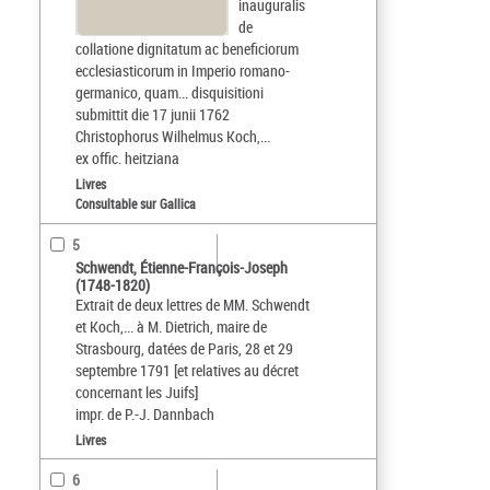
inauguralis
de
collatione dignitatum ac beneficiorum
ecclesiasticorum in Imperio romano-
germanico, quam... disquisitioni
submittit die 17 junii 1762
Christophorus Wilhelmus Koch,...
ex offic. heitziana
Livres
Consultable sur Gallica
5
Schwendt, Étienne-François-Joseph
(1748-1820)
Extrait de deux lettres de MM. Schwendt
et Koch,... à M. Dietrich, maire de
Strasbourg, datées de Paris, 28 et 29
septembre 1791 [et relatives au décret
concernant les Juifs]
impr. de P.-J. Dannbach
Livres
6