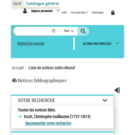
Panneau de gestion des cookies
Espace personnel
Aide
Une question ?
Historique
Tout
Recherche avancée
AUTRES RECHERCHES
Accueil
Liste de notices suite rebond
46
Notices bibliographiques
VOTRE RECHERCHE
Toutes les notices liées.
Koch, Christophe-Guillaume (1737-1813)
Sauvegarder votre recherche