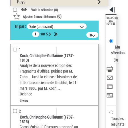
Pays
Voir la sélection (
0
)
(
0
)
Ajouter à mes références
RÉCUPÉRER
LES
NOTICES
Tri par :
Date (croissant)
sur 5
10
résultats/page
Ma
1
sélection
Koch, Christophe-Guillaume (1737-
(
0
)
1813)
Analyse de la nouvelle édition des
Fragments d'Ulfilas, publiée par M.
Zahn,... lue à la classe d'histoire et de
littérature ancienne de l'Institut, le 21
mars 1806, par M. Koch,...
Delance
Livres
2
Koch, Christophe-Guillaume (1737-
Tous les
1813)
résultats
Corps législatif. Discours prononcé au