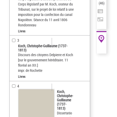
(
46
)
Corps législatif par M. Koch, orateur du
Tribunat, sur le projet de loi relatif à une
imposition pour la confection du canal
Napoléon. Séance du 11 avril 1806
Rondonneau
Livres
3
Koch, Christophe-Guillaume (1737-
1813)
Discours des citoyens Delpierre et Koch
[sur le gouvernement héréditaire. 11
floréal an XII.]
impr. de Rochette
Livres
4
Koch,
Christophe-
Guillaume
(1737-
1813)
Dissertatio