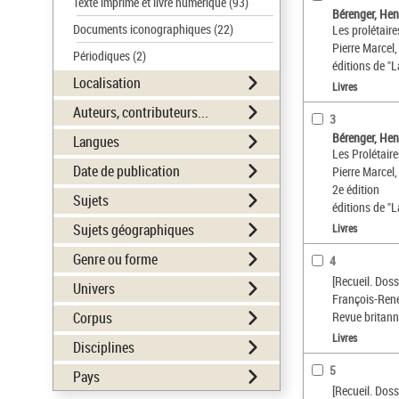
Texte imprimé et livre numérique
(93)
Bérenger, He
Documents iconographiques
(22)
Les prolétaire
Pierre Marcel,
Périodiques
(2)
éditions de "
Localisation
Livres
Auteurs, contributeurs...
3
Bérenger, He
Langues
Les Prolétaire
Date de publication
Pierre Marcel,
2e édition
Sujets
éditions de "
Sujets géographiques
Livres
Genre ou forme
4
[Recueil. Dos
Univers
François-Ren
Corpus
Revue britan
Livres
Disciplines
5
Pays
[Recueil. Dos