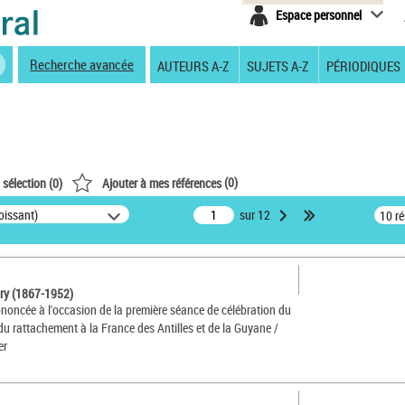
Espace personnel
Recherche avancée
AUTEURS A-Z
SUJETS A-Z
PÉRIODIQUES
(
0
)
 sélection (
0
)
Ajouter à mes références
oissant)
sur 12
10 r
nry (1867-1952)
ononcée à l'occasion de la première séance de célébration du
du rattachement à la France des Antilles et de la Guyane /
er