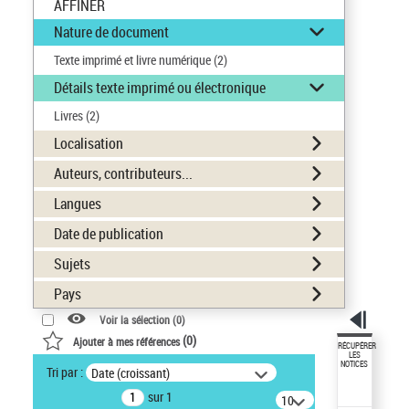
AFFINER
Nature de document
Texte imprimé et livre numérique
(2)
Détails texte imprimé ou électronique
Livres
(2)
Localisation
Auteurs, contributeurs...
Langues
Date de publication
Sujets
Pays
Voir la sélection (
0
)
(
0
)
Ajouter à mes références
RÉCUPÉRER
LES
NOTICES
Tri par :
Date (croissant)
sur 1
10