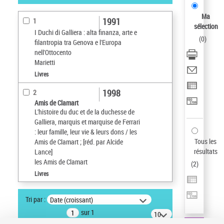
résultats/page
Ma
1991
1
sélection
I Duchi di Galliera : alta finanza, arte e
(
0
)
filantropia tra Genova e l'Europa
nell'Ottocento
Marietti
Livres
1998
2
Amis de Clamart
L'histoire du duc et de la duchesse de
Galliera, marquis et marquise de Ferrari
: leur famille, leur vie & leurs dons / les
Tous les
Amis de Clamart ; [réd. par Alcide
résultats
Lance]
les Amis de Clamart
(
2
)
Livres
Tri par :
Date (croissant)
sur 1
10