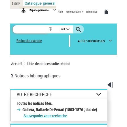
Panneau de gestion des cookies
Espace personnel
Aide
Une question ?
Historique
Tout
Recherche avancée
AUTRES RECHERCHES
Accueil
Liste de notices suite rebond
2
Notices bibliographiques
VOTRE RECHERCHE
Toutes les notices liées.
Galliera, Raffaele De Ferrari (1803-1876 ; duc de)
Sauvegarder votre recherche