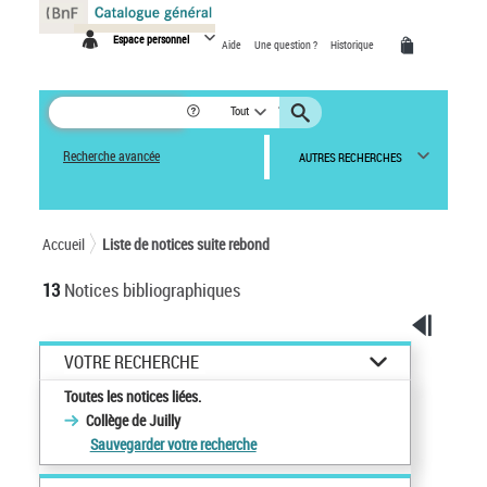
Panneau de gestion des cookies
Espace personnel
Aide
Une question ?
Historique
Tout
Recherche avancée
AUTRES RECHERCHES
Accueil
Liste de notices suite rebond
13
Notices bibliographiques
VOTRE RECHERCHE
Toutes les notices liées.
Collège de Juilly
Sauvegarder votre recherche