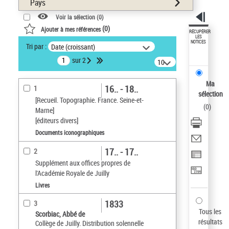
Pays
Voir la sélection (
0
)
(
0
)
Ajouter à mes références
RÉCUPÉRER
LES
NOTICES
Tri par :
Date (croissant)
sur 2
10
résultats/page
Ma
16.. - 18..
1
sélection
[Recueil. Topographie. France. Seine-et-
(
0
)
Marne]
[éditeurs divers]
Documents iconographiques
17.. - 17..
2
Supplément aux offices propres de
l'Académie Royale de Juilly
Livres
1833
3
Tous les
Scorbiac, Abbé de
résultats
Collège de Juilly. Distribution solennelle