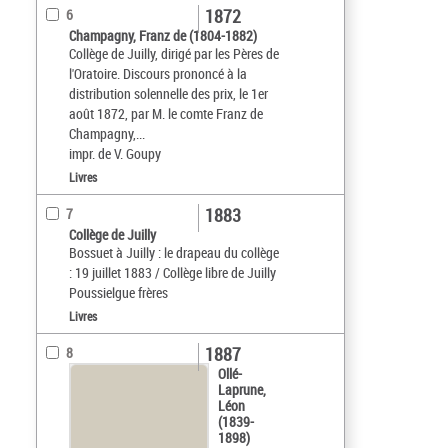
1872
6
Champagny, Franz de (1804-1882)
Collège de Juilly, dirigé par les Pères de
l'Oratoire. Discours prononcé à la
distribution solennelle des prix, le 1er
août 1872, par M. le comte Franz de
Champagny,...
impr. de V. Goupy
Livres
1883
7
Collège de Juilly
Bossuet à Juilly : le drapeau du collège
: 19 juillet 1883 / Collège libre de Juilly
Poussielgue frères
Livres
1887
8
Ollé-
Laprune,
Léon
(1839-
1898)