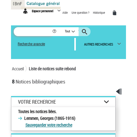
Panneau de gestion des cookies
Espace personnel
Aide
Une question ?
Historique
Tout
Recherche avancée
AUTRES RECHERCHES
Accueil
Liste de notices suite rebond
8
Notices bibliographiques
VOTRE RECHERCHE
Toutes les notices liées.
Lemmen, Georges (1865-1916)
Sauvegarder votre recherche