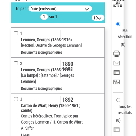
LES
NOTICES
Tri par :
Date (croissant)
sur 1
10
résultats/page
Ma
1
sélection
Lemmen, Georges (1865-1916)
(
0
)
[Recueil. Oeuvre de Georges Lemmen]
Documents iconographiques
1890 -
2
1891
Lemmen, Georges (1865-1916)
[La lampe] : [estampe] / [Georges
Lemmen]
Documents iconographiques
1892
3
Carton de Wiart, Henry (1869-1951 ;
Tous les
comte)
résultats
Contes hétéroclites. Frontispice par
(
8
)
Georges Lemmen / H. Carton de Wiart
A. Siffer
Livres