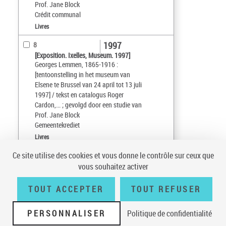
Prof. Jane Block
Crédit communal
Livres
1997
8
[Exposition. Ixelles, Museum. 1997]
Georges Lemmen, 1865-1916 :
[tentoonstelling in het museum van
Elsene te Brussel van 24 april tot 13 juli
1997] / tekst en catalogus Roger
Cardon,... ; gevolgd door een studie van
Prof. Jane Block
Gemeentekrediet
Livres
Ce site utilise des cookies et vous donne le contrôle sur ceux que
Tri par :
Date (croissant)
vous souhaitez activer
sur 1
10
résultats/page
TOUT ACCEPTER
TOUT REFUSER
PERSONNALISER
Politique de confidentialité
Conditions générales d'utilisation
|
A propos
|
Plan du site
|
Écrire à la
BnF
|
Accessibilité (non conforme)
|
V 23.1.0