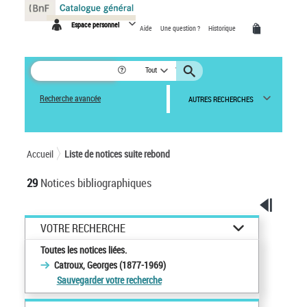
Panneau de gestion des cookies
Espace personnel
Aide
Une question ?
Historique
Tout
Recherche avancée
AUTRES RECHERCHES
Accueil
Liste de notices suite rebond
29
Notices bibliographiques
VOTRE RECHERCHE
Toutes les notices liées.
Catroux, Georges (1877-1969)
Sauvegarder votre recherche